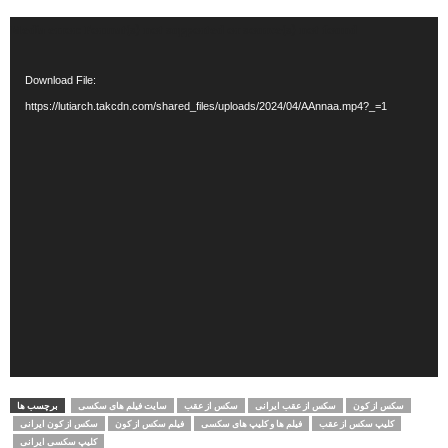
Video
Media error: Format(s) not supported or source(s) not found
Player
Download File:
https://lutiarch.takcdn.com/shared_files/uploads/2024/04/AAnnaa.mp4?_=1
سکس از کون
سکس از عقب ایرانی
سکس از عقب
سایت فیلم های سکسی
برچسب ها
کلیپ سکس از عقب
فیلم ها و کلیپ های سکسی
فیلم سکس از کون
سکس از کون ایرانی
کلیپ سکسی ایرانی