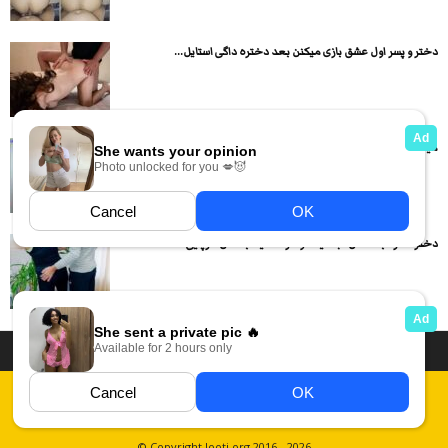
دختر و پسر اول عشق بازی میکنن بعد دختره داگی استایل...
میلف لاغر حشری بدن نمایی و کص و کون نمایی میکنه
دختره داره به گلدان آب میده و مرده میاد باهاش سرپایی...
داستان سکسی ایرانی
انجمن های سکسی
دسته بندی فیلم های سکسی
Report Abuse
قوانین
فیلم های سکسی زهرا
عکس سکسی ایرانی
© Copyright looti.org 2016 - 2026