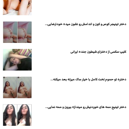
دختر تینیجر کوص و کون و اندامش رو نشون میده خودارضایی...
کلیپ سکسی از دخترای شیطون جنده ایرانی
دختره تو حموم لخت کامل با خیار ساک میزنه بعد میکنه...
دختر تینیج ممه های خوردنیش رو میندازه بیرون و ممه نمایی...