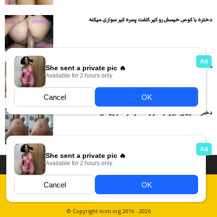
دختره با کوص خیسش رو کیر کلفت پسره کیر سواری میکنه
دختره لخت شده اندامش رو نشون میده و بدن نمایی میکنه
دختر حشری رو کیر پسره سوار شده و داره سواری میره
داستان سکسی ایرانی
انجمن های سکسی
دسته بندی فیلم های سکسی
Report Abuse
قوانین
فیلم های سکسی زهرا
عکس سکسی ایرانی
© Copyright looti.org 2016 - 2026