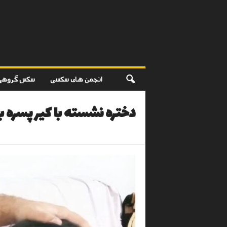
انجمن های سکسی
سکس گروهی
دختره نشسته با کیر پسره ب