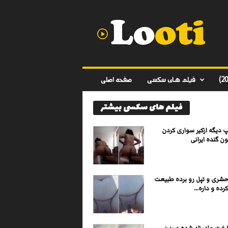
د
ا
ن
ل
و
د
ف
فیلم های سکسی
صفحه اصلی
ی
ل
فیلم های سکسی بیشتر
م
س
ک
 دیگه ازکیر سواری کردن
س
ن گنده ایرانی
ی
ا
ی
شری و تپل رو برده طبیعت
ر
ده و داره...
ا
ن
ی