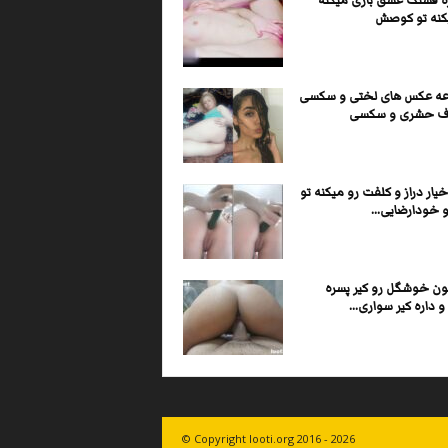
ره قشنگ عشق بازی میکنه
کنه تو کوصش
ه عکس های لختی و سکسی
اف حشری و سکسی
یار دراز و کلفت رو میکنه تو
 خودارضایی...
ون خوشگل رو کیر پسره
 داره کیر سواری...
© Copyright looti.org 2016 - 2026