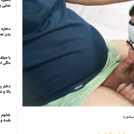
دختره 
نمایی و
دختره 
بدن نما
با میل
داگی ا
دختر ر
بالا و 
خانوم 
میخوره
شده و ب