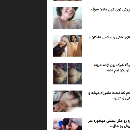
یرونی توی کون دادن حرف
ی لختی و سکسی اشکان و
گه شیک بزن اونم میزنه
و بکن ابم داره...
کم کم لخت مادرزاد میشه و
یی و کون...
ره رو مثل بستنی میخوره سر
رش رو مثل...