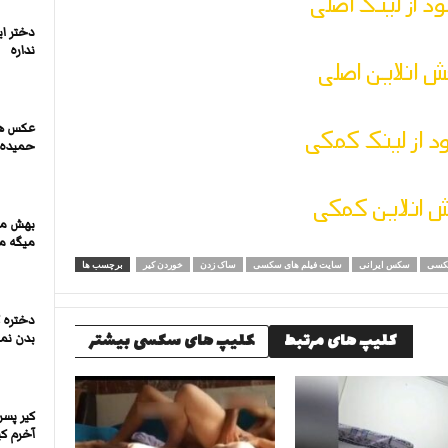
ود از لینک اصلی
دختر ا
نداره
 انلاین اصلی
عکس ها
ود از لینک کمکی
حمیده
 انلاین کمکی
بهش می
میگه من
سکسی
سکس ایرانی
سایت فیلم های سکسی
ساک زدن
خوردن کیر
برچسب ها
دختره 
کلیپ های مرتبط
کلیپ های سکسی بیشتر
بدن نما
کیر پس
آخرم کی