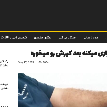
خود ارضایی
ساک زدن کیر
سکس مقعدی
تینیجر (بین +18 تا 20)
ازی میکنه بعد کیرش رو میخوره
یک کلیپ
May 17, 2025
2834
دختر کو
میلف ح
لختش کر