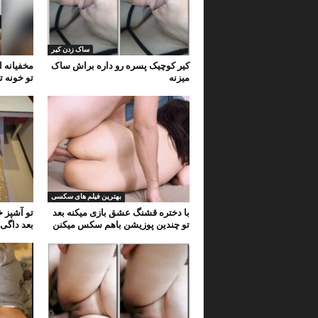
ساک زدن کیر
کیر کوچیک پسره رو داره براش ساک
مخفیانه 
میزنه
تو خونه ت
بهترین فیلم های سکسی
با دختره قشنگ عشق بازی میکنه بعد
تو آشپز 
تو چندین پوزیشن باهم سکس میکنن
بعد داگ