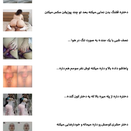
دختره قشنگ بدن نمایی میکنه بعد تو چند پوزیشن سکس میکنن
نصف شبی با یک جنده به صورت لنگ در هوا ...
پاهاشو داده بالا و داره میکنه توش نفر سومم هم داره...
دختره داره از پله میره بالا که یه دختر کون گنده...
دختر حشری کوصش رو داره میماله و خودارضایی میکنه