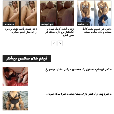
بدن نمایی
خود ارضایی
بدن نمایی
دختره تو حموم لخت کامل
دختره لخت کامل شده و
دختر تینیجر لخت شده و داره
میشه و بدن نمایی میکنه
انگشتش رو داره میکنه تو
از اندامش فیلم میگیره
سوراخش
فیلم های سکسی بیشتر
سکس فورسام سه نفری یک جنده رو میکنن دختره چه جیغ...
دختر و پسر اول عشق بازی میکنن بعد دختره ساک میزنه...