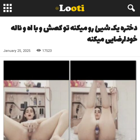
دختره یک شیئ رو میکنه تو کصش و با اه و ناله
خودارضایی میکنه
January 25, 2025
17523