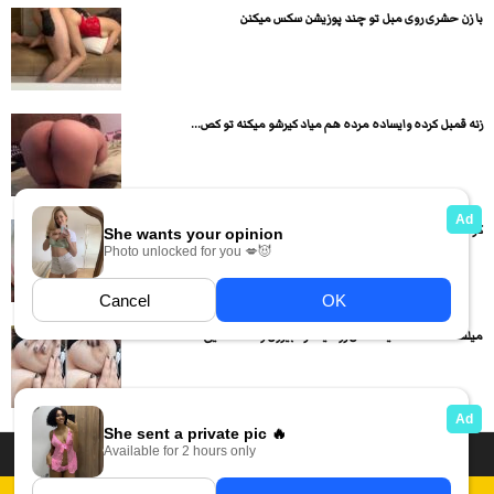
با زن حشری روی مبل تو چند پوزیشن سکس میکنن
زنه قمبل کرده وایساده مرده هم میاد کیرشو میکنه تو کص...
کردن از کون زوج ایرانی جدید اما کوتاه
میلف ممه گنده سینه هاش رو میندازه بیرون و ممه نمایی...