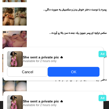
پسره با دوست دختر خوش بدن و سکسیش به صورت داگی...
سکس ترکیه ای پسر جوون یک جنده سن بالا رو آورده...
کوص دختره رو با حرفهای سکسی و حشری کننده لنگ در...
دختر کون گتده قمبل کرده و داگی داره کوص میده