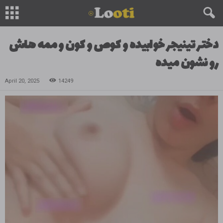
دختر تینیجر خوابیده و کوص و کون و ممه هاش
رو نشون میده
April 20, 2025
14249