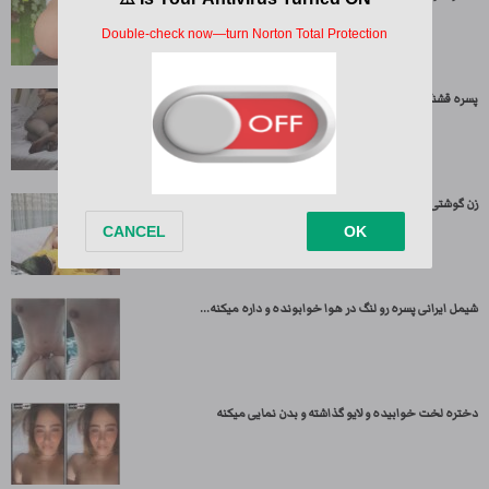
پسره قشنگ ساک میزنه بعد بغلش میکنه و میکنه تو کوصش
زن گوشتی تپل اول ساک میزنه بعد کیر سواری میکنه
شیمل ایرانی پسره رو لنگ در هوا خوابونده و داره میکنه...
دختره لخت خوابیده و لایو گذاشته و بدن نمایی میکنه