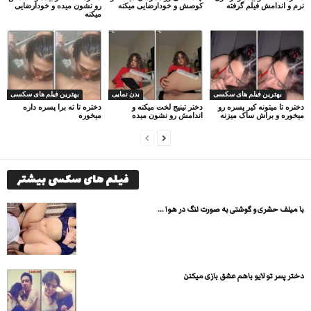
نرم و اندامش فیلم گرفته
کوصش و خودارضایی میکنه
رو نشون میده و خودارضایی
میکنه
بهترین فیلم های سکسی
بدن نمایی
بهترین فیلم های سکسی
دختره تا میتونه کیر پسره رو
دختر تینیج لخت میکنه و
دختره تا ته برا پسره داره
میخوره و براش ساک میزنه
اندامش رو نشون میده
میخوره
فیلم های سکسی بیشتر
با میلف حشری و گوشتی به صورت لنگ در هوا ...
دختر پسر تو لایو باهم عشق بازی میکنن