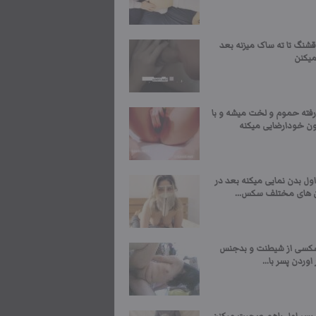
شنگ تا ته ساک میزنه بعد
یکنن
رفته حموم و لخت میشه و با
ن خودارضایی میکنه
ول بدن نمایی میکنه بعد در
 های مختلف سکس...
کسی از شیطنت و بدجنس
اوردن پسر با...