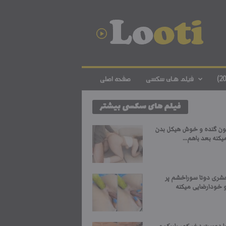
د
ا
ن
ل
و
د
ف
فیلم های سکسی
صفحه اصلی
ی
ل
فیلم های سکسی بیشتر
م
س
ک
ون گنده و خوش هیکل بدن
س
یکنه بعد باهم...
ی
ا
ی
شری دوتا سوراخشم پر
ر
و خودارضایی میکنه
ا
ن
ی