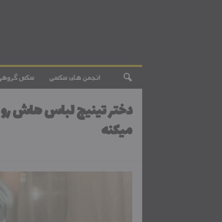
انجمن های سکسی
سکس گروهی
دختر تینیج لباس هاش رو م
میکنه