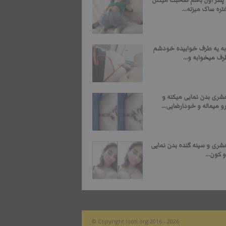
 پسر اول باهم صحبت میکنن
ره ساک میزنه...
به یه طرف خوابیده خودشم
رف میخوابه و...
شری بدن نمایی میکنه و
 میماله و خودارضایی...
شری و سینه گنده بدن نمایی
 کون...
© Copyright looti.org 2016 - 2026