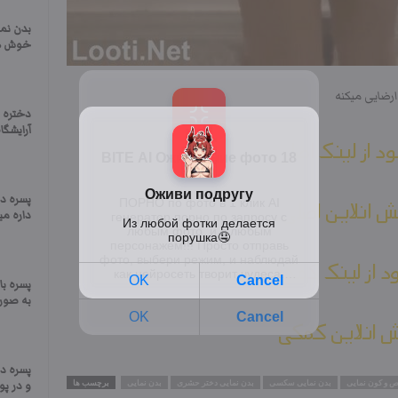
بدن نم
خوش ه
ارضایی میکنه
دختره 
آرایشگا
ود از لینک اصلی
پسره دخ
 انلاین اصلی
داره م
ود از لینک کمکی
پسره ب
به صور
 انلاین کمکی
پسره د
ص و کون نمایی
بدن نمایی سکسی
بدن نمایی دختر حشری
بدن نمایی
برچسب ها
و در پ