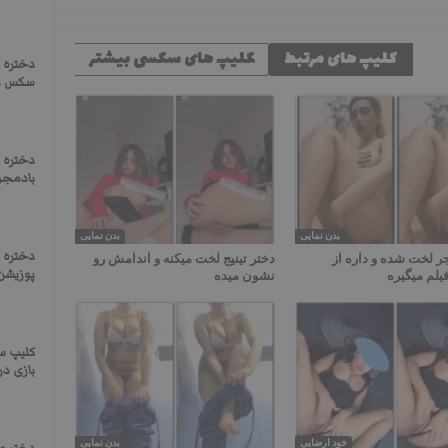
کلیپ های مرتبط
کلیپ های سکسی بیشتر
دختره ق
سکس م
دختره 
بادمجو
بدن نمایی
بدن نمایی
دختره ا
جر لخت شده و داره از
دختر تینیج لخت میکنه و اندامش رو
پوزیشن
یلم میگیره
نشون میده
کلیپ س
بازی در 
خود ارضایی
بدن نمایی