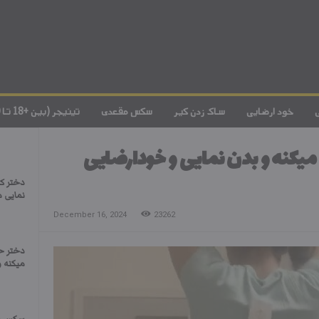
خود ارضایی
ساک زدن کیر
سکس مقعدی
تینیجر (بین +18 تا 20)
یکنه و بدن نمایی و خودارضایی
دختر ک
نمایی م
December 16, 2024
23262
دختر ح
میکنه 