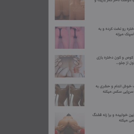
 دوست دخر کمر باریک و
تره رو لخت کرده و به
سپنک میزنه
ا کوص و کون دختره بازی
ول از جلو...
ف خوش اندام و حشری به
رپایی سکس میکنه
یین خوابیده و برا زنه قشنگ
ی میکنه