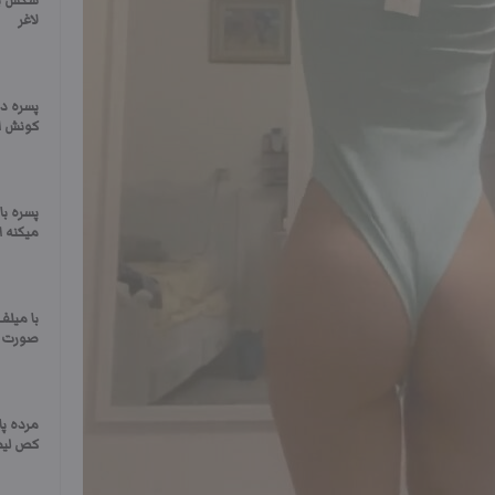
سکس با
لاغر
پسره دخ
کونش ا
پسره ب
میکنه ا
با میل
صورت س
مرده پا
کص لیص