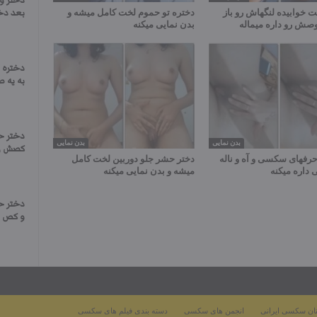
دختر و
 خوابیده لنگهاش رو باز
دختره تو حموم لخت کامل میشه و
بعد دخت
وصش رو داره میماله
بدن نمایی میکنه
دختره 
به یه ط
دختر ح
بدن نمایی
بدن نمایی
کصش رو
حرفهای سکسی و آه و ناله
دختر حشر جلو دوربین لخت کامل
 داره میکنه
میشه و بدن نمایی میکنه
دختر ح
و کص و
ان سکسی ایرانی
انجمن های سکسی
دسته بندی فیلم های سکسی