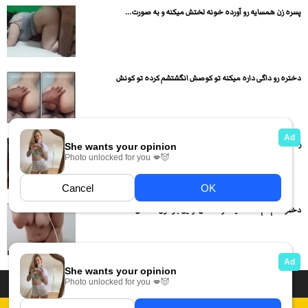
پسره زن همسایه رو آورده خونه لختش میکنه و به صورت...
دختره رو داگی داره میکنه تو کوصش انگشتشم کرده تو کونش
زنه خوابیده و با ساک زدن آب پسره رو میاره
دختره کم کم لخت میشه و داستان اولین بار کون دادنش...