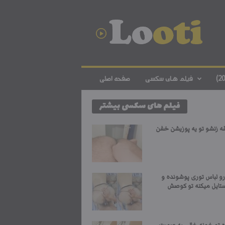
د
ا
ن
ل
و
د
ف
فیلم های سکسی
صفحه اصلی
ی
ل
فیلم های سکسی بیشتر
م
س
ک
یقه زنشو تو یه پوزیشن خفن
س
ی
ا
ی
رو لباس توری پوشونده و
ر
ستایل میکنه تو کوصش
ا
ن
ی