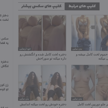
کلیپ های مرتبط
کلیپ های سکسی بیشتر
دختر تا
لخت می
سکس تر
یه فضای 
بدن نمایی
خود ارضایی
 حموم لخت کامل میشه و
دختره لخت کامل شده و انگشتش رو
 میکنه
داره میکنه تو سوراخش
دختره 
لنگاش رو
زن کون
تو کوص
بدن نمایی
بدن نمایی
 جلو دوربین لخت کامل
دختره خودش رو لخت میکنه اندامش