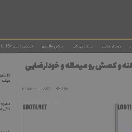
خود ارضایی
ساک زدن کیر
سکس مقعدی
تینیجر (بین +18 تا 20)
نه و کصش رو میماله و خودارضایی
13 دق
میکنه
November 4, 2024
3486
دختره 
داگی ا