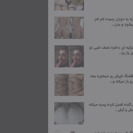
زه به دوران رسیده کم کم
شود و بدن...
کیه ای دختره نصف شبی تو
باز برا...
قشنگ کیرش رو میخوره بعد
 باز میکنه و...
 گنده قمبل کرده پسره میکنه
ش و آبش...