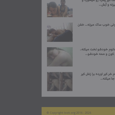
گ کیر پسره رو میخوره و
نه و آبش...
وتی خوب ساک میزنه… خفن
انوم خودشو لخت میکنه..
کون و ممه خودشو...
 خر کیر اورده برا زنش کیر
ا میکنه...
© Copyright looti.org 2016 - 2026