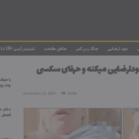
خود ارضایی
ساک زدن کیر
سکس مقعدی
تینیجر (بین +18 تا 20)
ودارضایی میکنه و حرفای سکسی
با میل
چند پو
December 27, 2023
35208
دختر ح
کصش رو