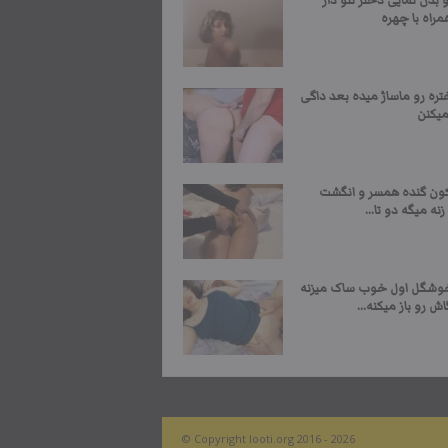
بدن نمایی دختر تتو دار
همراه با چهره
ره رو ماساژ میده بعد داگی
یکنن
کون گنده همسر و انگشت
نه میگه دو تا...
وشگل اول خوب ساک میزنه
اش رو باز میکنه...
© Copyright looti.org 2016 - 2026