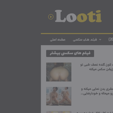
د
ا
ن
ل
و
د
ف
فیلم های سکسی
صفحه اصلی
ی
ل
فیلم های سکسی بیشتر
م
س
ک
ف کون گنده نصف شبی تو
س
زیشن سکس میکنه
ی
ا
ی
شری بدن نمایی میکنه و
ر
 میماله و خودارضایی...
ا
ن
ی