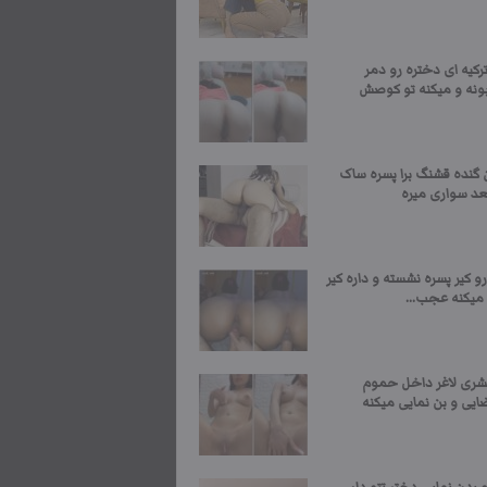
کیه ای دختره رو دمر
ونه و میکنه تو کوصش
 گنده قشنگ برا پسره ساک
عد سواری میره
و کیر پسره نشسته و داره کیر
میکنه عجب...
ری لاغر داخل حموم
ایی و بن نمایی میکنه