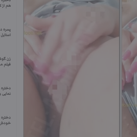
دختره 
هم از 
پسره د
استایل 
زن گوشت
فیلم مگ
دختره 
نمایی 
دختره 
خودش ف