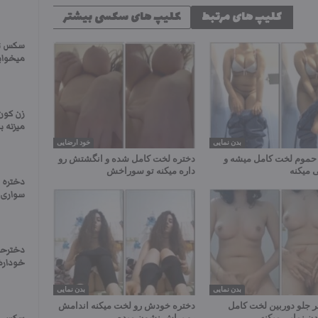
کلیپ های مرتبط
کلیپ های سکسی بیشتر
سکس تر
میخواب
زن کون
میزنه ب
بدن نمایی
خود ارضایی
 حموم لخت کامل میشه و
دختره لخت کامل شده و انگشتش رو
 میکنه
داره میکنه تو سوراخش
دختره ر
سواری 
دخترحش
خودارض
بدن نمایی
بدن نمایی
 جلو دوربین لخت کامل
دختره خودش رو لخت میکنه اندامش
دن نمایی میکنه
رو براش نشون میده