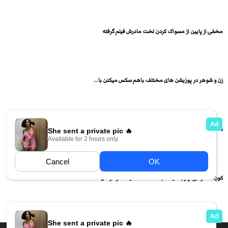
مخفی از پایین از مسواک کردن لخت مادرش فیلم گرفته
زن و شوهر در پوزیشن های مختلف باهم سکس میکنن با...
دختره تو لایو ممه ها رو انداخته بیرون و ممه نمایی...
کون دختره رو چرب میکنه بعد انگشت میکنه تو کونش