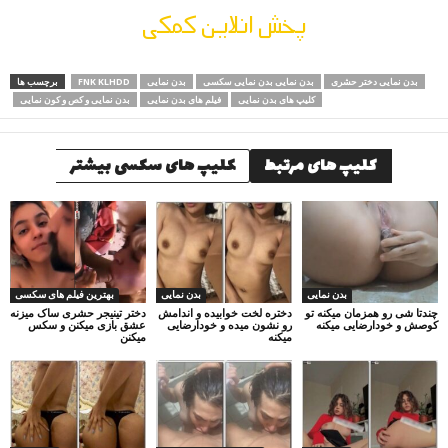
پخش انلاین کمکی
بدن نمایی دختر حشری
بدن نمایی بدن نمایی سکسی
بدن نمایی
FNK KLHDD
برچسب ها
کلیپ های بدن نمایی
فیلم های بدن نمایی
بدن نمایی و کص و کون نمایی
کلیپ های مرتبط
کلیپ های سکسی بیشتر
بدن نمایی
بدن نمایی
بهترین فیلم های سکسی
چندتا شی رو همزمان میکنه تو
دختره لخت خوابیده و اندامش
دختر تینیجر حشری ساک میزنه
کوصش و خودارضایی میکنه
رو نشون میده و خودارضایی
عشق بازی میکنن و سکس
میکنه
میکنن