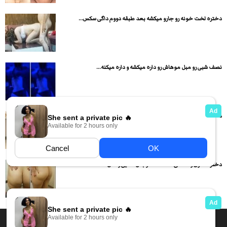
دختره لخت خونه رو جارو میکشه بعد طبقه دووم داگی سکس...
نصف شبی رو مبل موهاش رو داره میکشه و داره میکنه...
دختره داره ظرف میشوره پسره میره لختش میکنه و سرپایی سکس...
دختر حشری و سکسی لخت شده و بدن نمایی و کص...