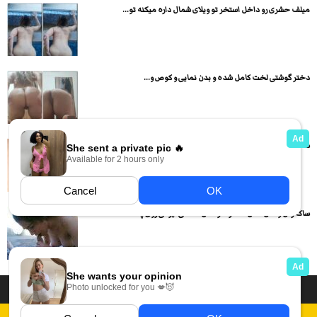
میلف حشری رو داخل استخر تو ویلای شمال داره میکنه تو...
دختر گوشتی لخت کامل شده و بدن نمایی و کوص و...
سکس ترکیه ای دختر محجبه کیر و خایه های پسره رو...
ساک زدن و کُس دادن دختر خوشگل سکسی ایرانی روی پشت...