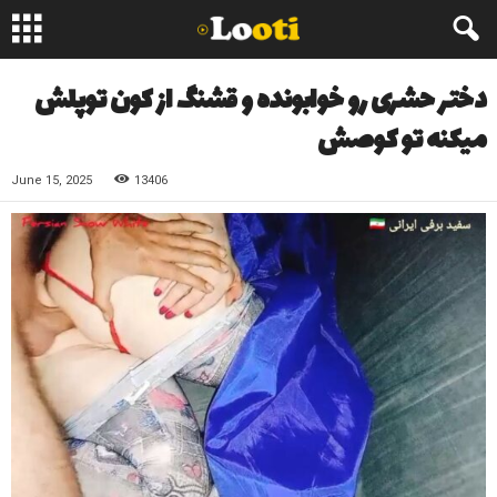
دختر حشری رو خوابونده و قشنگ از کون توپلش
میکنه تو کوصش
June 15, 2025
13406