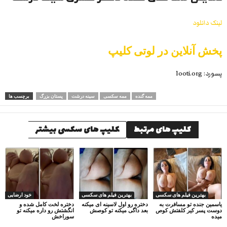
لینک دانلود
پخش آنلاین در لوتی کلیپ
پسورد: looti.org
ممه گنده
ممه سکسی
سینه درشت
پستان بزرگ
برچسب ها
کلیپ های مرتبط
کلیپ های سکسی بیشتر
بهترین فیلم های سکسی
بهترین فیلم های سکسی
خود ارضایی
یاسمین جنده تو مسافرت به
دختره رو اول لاسینه ای میکنه
دختره لخت کامل شده و
دوست پسر کیر کلفتش کوص
بعد داگی میکنه تو کوصش
انگشتش رو داره میکنه تو
میده
سوراخش