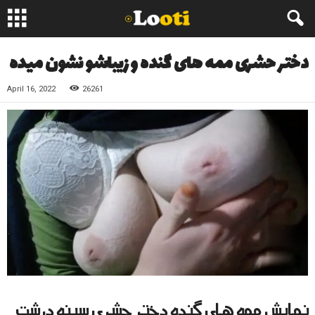
دختر حشری ممه های گنده و زیباشو نشون میده
April 16, 2022
26261
نمایش ممه های گنده دختر حشری سینه درشت