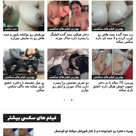
بهترین فیلم های سکسی
بهترین فیلم های سکسی
بدن نمایی
زن ممه گنده ممه هاش رو
دختر هیکلی ممه گنده قشنگ
پیرهنش رو میکشه پایین و ممه
چرب کرده و لا ممه ای داره
را پسره داره ساک میزنه
هاش رو به نمایش میزاره
سکس میکنه
بهترین فیلم های سکسی
بهترین فیلم های سکسی
بهترین فیلم های سکسی
پیرمرد 70 ساله با یه دختر
دو نفری نشستن برا پسره
رو مبل نشسته با دختره عشق
جوون خوش هیکل داره عشق
دارن ساک میزنن و ابش رو
بازی میکنه بعد داگی سکس
بازی میکنه
میارن
میکنن
فیلم های سکسی بیشتر
پسره دختره رو خوابونده و از کنار شورتش میکنه تو کوصش