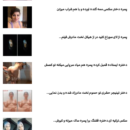
پسره دختر سکسی ممه گنده اورده و با هم شراب میزنن
پسره از لای سوراخ کلید در از هیکل لخت مادرش فیلم...
دختره ایستاده قمبل کرده پسره هم میاد سرپایی میکنه تو کصش
دختر تینیجر حشری تو حموم لخت مادرزاد شده و بدن نمایی...
سکس ترکیه ای دختره قشنگ برا پسره ساک میزنه و کیرش...