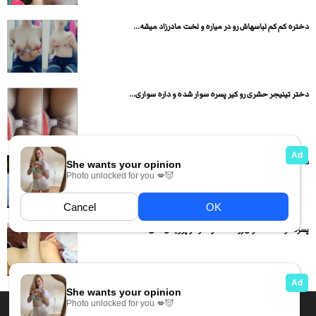
دختره کم کم لباسهاش رو در میاره و لخت مادرزاد میشه...
دختر تینیجر حشری رو کیر پسره سوار شده و داره سواری...
سكس دهاتی – کس میده بعدش ساک میزنه
پسره دوست دخترش رو لخت کرده و در پوزیشن های مختلف...