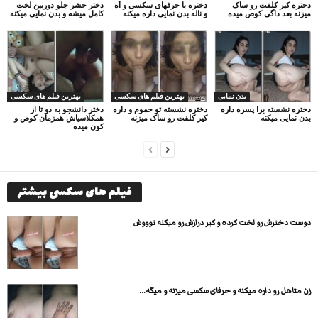
دختره کیر کلفت رو ساک
دختره با حرفهای سکسی و آه
دختر حشر جلو دوربین لخت
میزنه بعد داگی کوص میده
و ناله بدن نمایی داره میکنه
کامل میشه و بدن نمایی میکنه
بدن نمایی
بهترین فیلم های سکسی
بهترین فیلم های سکسی
دختره نشسته برا پسره داره
دختره نشسته تو حموم و داره
دختر دانشجو به دو تا از
بدن نمایی میکنه
کیر کلفت رو ساک میزنه
همکلاسیاش همزمان کوص و
کون میده
فیلم های سکسی بیشتر
دوست دخترش رو لخت کرده و کیر درازش رو میکنه توووش
زن متاهل رو داره میکنه و حرفای سکسی میزنه و میگه...