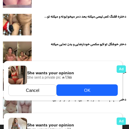
دختره قشنگ کص لیصی میکنه بعد دمر میخوابونه و میکنه تو...
دختر خوشگل تو لایو سکسی خودارضایی و بدن نمایی میکنه
دوتا پسر یه جنده رو اوردن و با حرفهای حشری کننده...
دختره کم کم لخت میشه و بدن نمایی میکنه و خودارضایی...