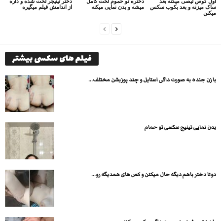
اول کوص لیصی میکنه بعد
دختره تو حموم لخت کامل
دختر تینیجر لخت شده و داره
ساک میزنه و بعد بکوب سکس
میشه و بدن نمایی میکنه
از اندامش فیلم میگیره
میکنن
فیلم های سکسی بیشتر
با زن جنده به صورت داگی استایل و چند پوزیشن مختلف...
بدن نمایی تینیج سکسی تو حمام
دوتا دختر باهم دیگه حال میکنن و کص های همدیگه رو...