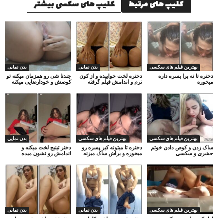
کلیپ های مرتبط
کلیپ های سکسی بیشتر
بهترین فیلم های سکسی
بدن نمایی
بدن نمایی
دختره تا ته برا پسره داره
دختره لخت خوابیده و از کون
چندتا شی رو همزمان میکنه تو
میخوره
نرم و اندامش فیلم گرفته
کوصش و خودارضایی میکنه
بهترین فیلم های سکسی
بهترین فیلم های سکسی
بدن نمایی
ساک زدن و کوص دادن خوتم
دختره تا میتونه کیر پسره رو
دختر تینیج لخت میکنه و
حشری و سکسی
میخوره و براش ساک میزنه
اندامش رو نشون میده
بهترین فیلم های سکسی
بدن نمایی
بدن نمایی