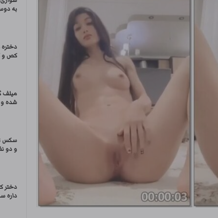
سواری 
به دوس 
دختره 
کص و ک
میلف گ
شده و 
سکس تر
و دو نف
دختر ک
داره سو