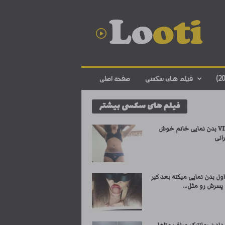
د
ا
ن
ل
و
د
ف
فیلم های سکسی
صفحه اصلی
ی
ل
فیلم های سکسی بیشتر
م
س
ک
کلیپ VIP بدن نمایی خانم خوش
س
رانی
ی
ا
ی
ول بدن نمایی میکنه بعد کیر
ر
سرش رو مثل...
ا
ن
ی