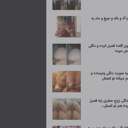
ا آه و ناله و جیغ و داد به
ون گتده قمبل کرده و داگی
وص میده
به صورت داگی وایساده و
م میکنه تو کصش
گی زوج حشری زنه قمبل
رده هم تو کسش...