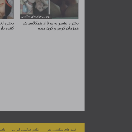
بهترین فیلم های سکسی
دختر دانشجو به دو تا از همکلاسیاش
دختره لخ
همزمان کوص و کون میده
کننده دار
فیلم های سکسی زهرا
عکس سکسی ایرانی
داست