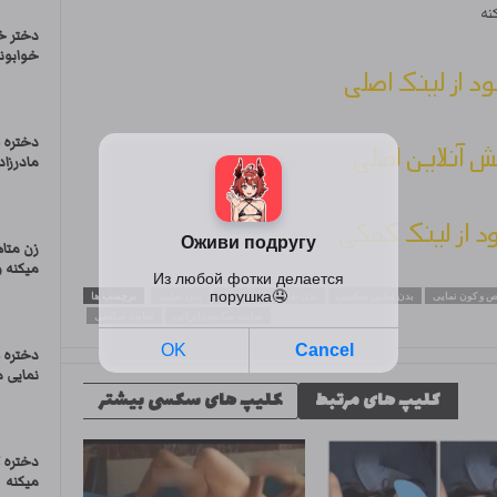
نه
دختر خ
خوابوند
ود از لینک اصلی
دختره ل
 آنلاین اصلی
مادرزاد
ود از لینک کمکی
زن متاه
میکنه 
ص و کون نمایی
بدن نمایی سکسی
بدن نمایی دختر حشری
بدن نمایی
برچسب ها
سایت سکسی ایرانی
سایت سکسی
دختره ل
نمایی م
کلیپ های مرتبط
کلیپ های سکسی بیشتر
دختره 
میکنه