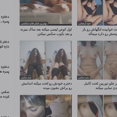
دختره ب
پسره...
خود ارضایی
بهترین فیلم های سکسی
 خوابیده لنگهاش رو باز
اول کوص لیصی میکنه بعد ساک میزنه
وصش رو داره میماله
و بعد بکوب سکس میکنن
دختر ک
داره ک
دختره 
پسره ه
بدن نمایی
بدن نمایی
 جلو دوربین لخت کامل
دختره خودش رو لخت میکنه اندامش
دن نمایی میکنه
رو براش نشون میده
سکس دا
کرده م