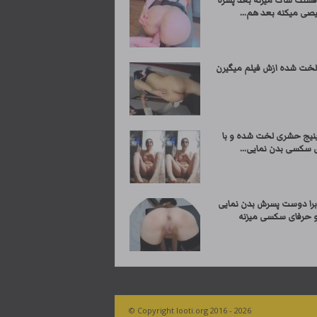
قشنگ ساک میزنه بعد پسره
صی میکنه بعد هم...
لخت شده ازش فیلم میگیرن
ینیج حشری لخت شده و با
 سکسی بدن نمایی...
برا دوست پسرش بدن نمایی
و حرفای سکسی میزنه
© Copyright looti.org 2016 - 2026