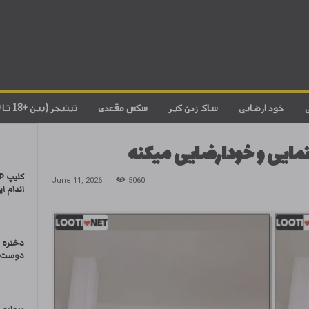
خود ارضایی
ساک زدن کیر
سکس مقعدی
تینیجر (بین +18 تا 20)
نمایی و خودارضایی میکنه
June 11, 2026
5060
اندام ای
دختره ا
دوست پ