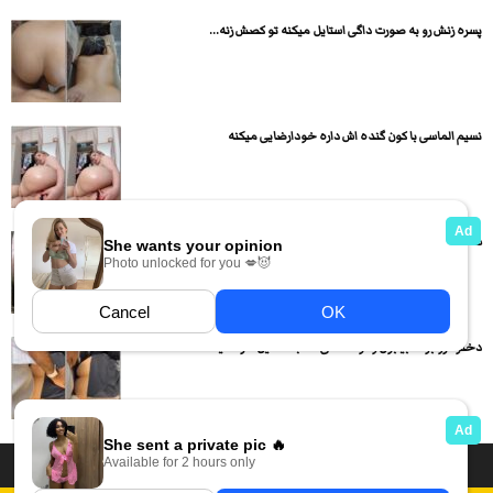
پسره زنش رو به صورت داگی استایل میکنه تو کصش زنه...
نسیم الماسی با کون گنده اش داره خودارضایی میکنه
ساک میزنه و کوسشو میده جوووون
دختره رو برده بیابون و تو صندلی عقب ماشین داره میکنه...