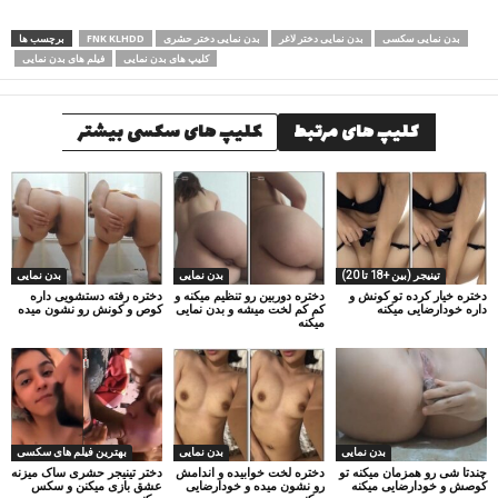
بدن نمایی سکسی
بدن نمایی دختر لاغر
بدن نمایی دختر حشری
FNK KLHDD
برچسب ها
کلیپ های بدن نمایی
فیلم های بدن نمایی
کلیپ های مرتبط
کلیپ های سکسی بیشتر
تینیجر (بین +18 تا 20)
بدن نمایی
بدن نمایی
دختره خیار کرده تو کونش و
دختره دوربین رو تنظیم میکنه و
دختره رفته دستشویی داره
داره خودارضایی میکنه
کم کم لخت میشه و بدن نمایی
کوص و کونش رو نشون میده
میکنه
بدن نمایی
بدن نمایی
بهترین فیلم های سکسی
چندتا شی رو همزمان میکنه تو
دختره لخت خوابیده و اندامش
دختر تینیجر حشری ساک میزنه
کوصش و خودارضایی میکنه
رو نشون میده و خودارضایی
عشق بازی میکنن و سکس