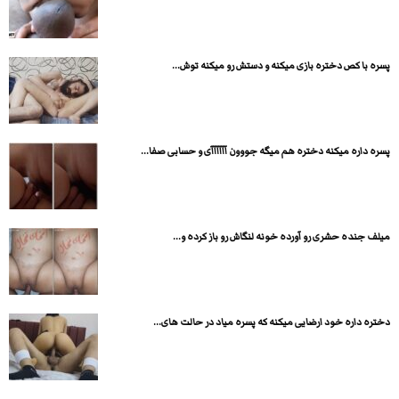
پسره با کص دختره بازی میکنه و دستش رو میکنه توش...
پسره داره میکنه دختره هم میگه جووون آآآآآآی و حسابی صفا...
میلف جنده حشری رو آورده خونه لنگاش رو باز کرده و...
دختره داره خود ارضایی میکنه که پسره میاد در حالت های...