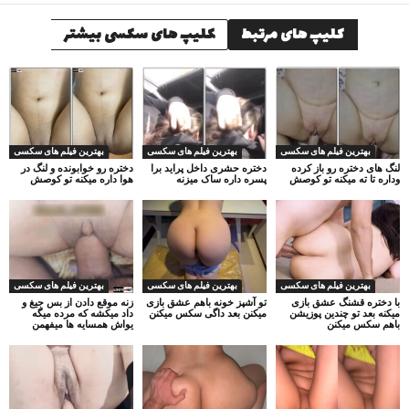
کلیپ های مرتبط
کلیپ های سکسی بیشتر
بهترین فیلم های سکسی
بهترین فیلم های سکسی
بهترین فیلم های سکسی
لنگ های دختره رو باز کرده
دختره حشری داخل پراید برا
دختره رو خوابونده و لنگ در
وداره تا ته میکنه تو کوصش
پسره داره ساک میزنه
هوا داره میکنه تو کوصش
بهترین فیلم های سکسی
بهترین فیلم های سکسی
بهترین فیلم های سکسی
با دختره قشنگ عشق بازی
تو آشپز خونه باهم عشق بازی
زنه موقع دادن از بس جیغ و
میکنه بعد تو چندین پوزیشن
میکنن بعد داگی سکس میکنن
داد میکشه که مرده میگه
باهم سکس میکنن
یواش همسایه ها میفهمن