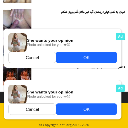
کردن یه کس کپلی: ریختن آب کیر بالای کُس روی شکم
دختره تو ویدیو مسیج از بدن خوردنی و سکسیش فیلم گرفته
دختره لخت شده و تو لایو با اهنگ میرقصه ...
داستان سکسی ایرانی
انجمن های سکسی
دسته بندی فیلم های سکسی
Report Abuse
قوانین
فیلم های سکسی زهرا
عکس سکسی ایرانی
© Copyright looti.org 2016 - 2026