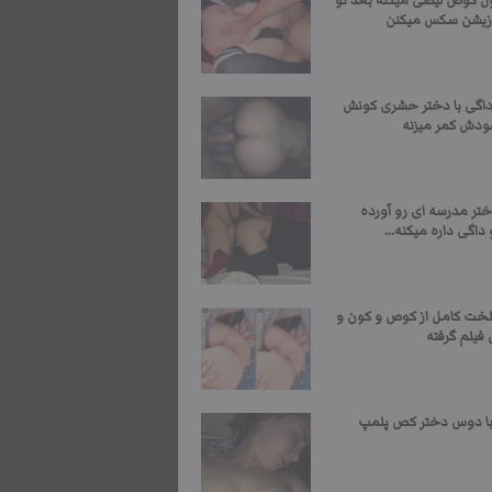
ول کوص لیصی میکنه بعد تو
زیشن سکس میکنن
گی با دختر حشری کونش
خودش کمر میزنه
تر مدرسه ای رو آورده
داگی داره میکنه...
لخت کامل از کوص و کون و
فیلم گرفته
 دوس دختر کص پلمپ