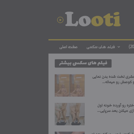
د
ا
ن
ل
و
د
ف
فیلم های سکسی
صفحه اصلی
ی
ل
فیلم های سکسی بیشتر
م
س
ک
شری لخت شده بدن نمایی
س
 کوصش رو میماله...
ی
ا
ی
تره رو آورده خونه اول
ر
ی میکنن بعد سرپایی...
ا
ن
ی