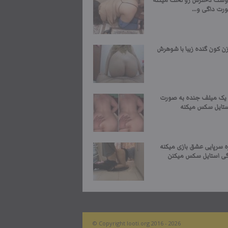
وست دخترش رو لخت میکنه
رت داگی و...
 کون گنده زیبا با شوهرش
ا یک میلف جنده به صورت
ستایل سکس میکنه
ه سرپایی عشق بازی میکنه
گی استایل سکس میکنن
© Copyright looti.org 2016 - 2026