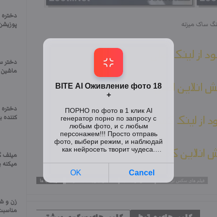
دختره ا
گ ساک میزنه
پوزیشن
ود از لینک اصلی
دختر س
ماشین 
 انلاین اصلی
دختره ت
ود از لینک کمکی
کننده ب
 انلاین کمکی
میلف گ
میکنه 
فیلم های سکس ترکیه ای
سکس ترکیه ای
ساک زدن زن محجبه ترک
برچسب ها
زن و ش
مناسبت