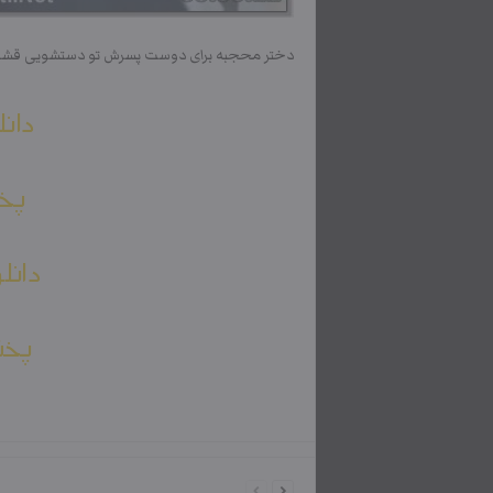
دختر محجبه برای دوست پسرش تو دستشویی قشن
دانل
پخش
دانل
پخش