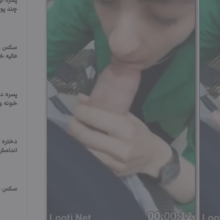
پسره ا
چند پو
سکس دا
عالیه 
پسره دخ
خونه و 
دختره 
اندامش 
سکس با