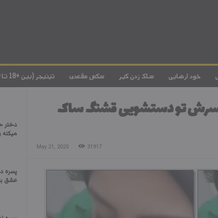
خود ارضایی
ساک زدن کیر
سکس مقعدی
تینیجر (بین +18 تا 20)
پسرش تو دستشویی قشنگ ساک
دختر ح
میکنه و
May 21, 2025
31917
پسره دخ
عشق باز