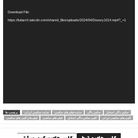
Player
Download File:
https://lutiarch.takcdn.com/shared_files/uploads/2024/04/Dooory1014.mp4?_=1
سکس داگی استایل
سکس داگی
سایت فیلم های سکسی
سایت سکسی ایرانی
برچسب ها
کلیپ های سکسی ایرانی
کلیپ سکس داگی استایل
فیلم های سکسی
فیلم ها و کلیپ های سکسی