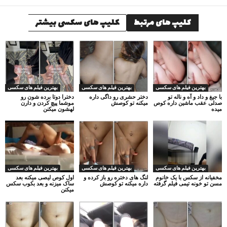
کلیپ های مرتبط
کلیپ های سکسی بیشتر
بهترین فیلم های سکسی
بهترین فیلم های سکسی
بهترین فیلم های سکسی
با جیغ و داد و آه و ناله تو
دختر حشری رو داگی داره
دخترا دوتا برده شون رو
صدلی عقب ماشین داره کوص
میکنه تو کوصش
موشما پیچ کردن و دارن
میده
لهشون میکنن
بهترین فیلم های سکسی
بهترین فیلم های سکسی
بهترین فیلم های سکسی
مخفیانه از سکس با یک خانوم
لنگ های دختره رو باز کرده و
اول کوص لیصی میکنه بعد
مسن تو خونه تیمی فیلم گرفته
داره میکنه تو کوصش
ساک میزنه و بعد بکوب سکس
میکنن