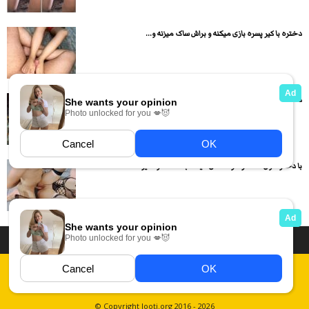
دختره با کیر پسره بازی میکنه و براش ساک میزنه و...
دختره قشنگ ساک میزنه بعد داگی استایل سکس میکنن
با دختره اول لنگ در هوا سکس میکنه بعد دختره کیر...
داستان سکسی ایرانی
انجمن های سکسی
دسته بندی فیلم های سکسی
Report Abuse
قوانین
فیلم های سکسی زهرا
عکس سکسی ایرانی
© Copyright looti.org 2016 - 2026