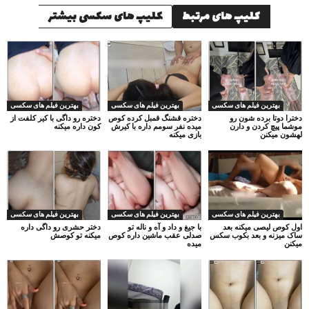
کلیپ های مرتبط
کلیپ های سکسی بیشتر
بهترین فیلم های سکسی
بهترین فیلم های سکسی
بهترین فیلم های سکسی
دخترا دوتا برده شون رو
دختره قشنگ قمبل کرده کوص
دختره رو داگی با کیر کلفت از
موشما پیچ کردن و دارن
میده نفر سومم داره با کیرش
کون داره میکنه
لهشون میکنن
بازی میکنه
بهترین فیلم های سکسی
بهترین فیلم های سکسی
بهترین فیلم های سکسی
اول کوص لیصی میکنه بعد
با جیغ و داد و آه و ناله تو
دختر حشری رو داگی داره
ساک میزنه و بعد بکوب سکس
صدلی عقب ماشین داره کوص
میکنه تو کوصش
میکنن
میده