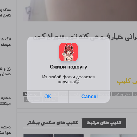
ساک زد
کامل ا
انی خیار فرو می کنه توی سوراخ کون
لنگ ها 
میماله 
زن و ش
داخل وا
ی کلیپ
ن
خیار توی کون
خودارضایی با کون
خودارضایی با خیار
باسن گنده
برچسب ها
دختره 
کون گنده
کلیپ سکس
میكنتش
کلیپ های مرتبط
کلیپ های سکسی بیشتر
دختره ا
هوا سک