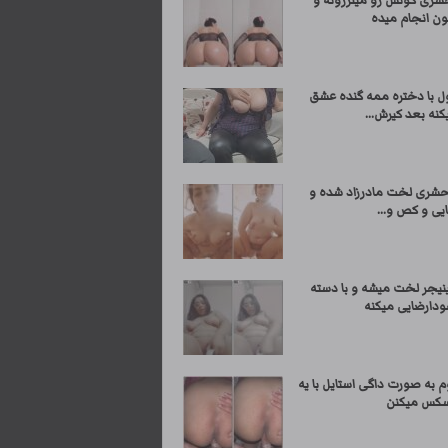
شری کونش رو میلرزونه و
ن انجام میده
ول با دختره ممه گنده عشق
کنه بعد کیرش...
شری لخت مادرزاد شده و
یی و کص و...
ینیجر لخت میشه و با دسته
ودارضایی میکنه
وم به صورت داگی استایل با یه
سکس میکنن