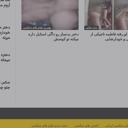
لنگ های
آروم می
دختر ح
بدن نمایی
بهترین فیلم های سکسی
خودارض
لو رفته فاطمه تاجیکی از
دختر بدنساز رو داگی استایل داره
میزنه
ی و خودارضایی
میکنه تو کوصش
دختره 
میماله و
سکس ترک
جلو چش
ان سکسی ایرانی
انجمن های سکسی
دسته بندی فیلم های سکسی