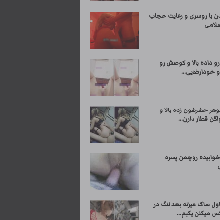
ن با روسری و رعایت حجاب
سلامی
رو داده بالا و کوصش رو
و خودارضایی...
وهر حشرشون زده بالا و
گن قطار دارن...
خوابیده روچمن پسره
ول ساک میزنه بعد لنگ در
س میکنن یکیم...