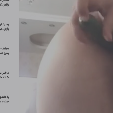
دختر ح
رقص کو
پسره ا
بازی می
میلف ح
بدن نما
دختر ت
شانه خ
با کاند
جنده 