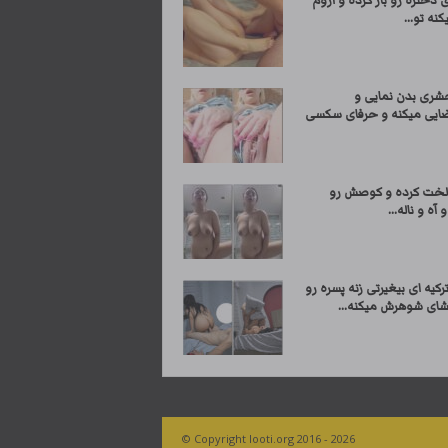
 دختره رو باز کرده و آروم
کنه تو...
شری بدن نمایی و
ایی میکنه و حرفای سکسی
لخت کرده و کوصش رو
 آه و ناله...
یه ای بیغیرتی زنه پسره رو
ای شوهرش میکنه...
© Copyright looti.org 2016 - 2026