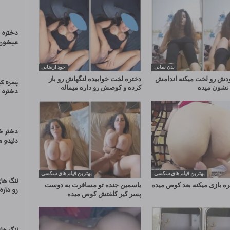
دختره ق
میخوره
بدن نمایی
خود ارضایی
دش رو لخت میکنه اندامش
دختره لخت خوابیده لنگهاش رو باز
پسره ک
نشون میده
کرده و کوصش رو داره میماله
دختره و 
دختر خ
دلیدو م
بهترین فیلم های سکسی
بهترین فیلم های سکسی
لنگ های
ره بازی میکنه بعد کوص میده
یاسمین جنده تو مسافرت به دوست
رو داره 
پسر کیر کلفتش کوص میده