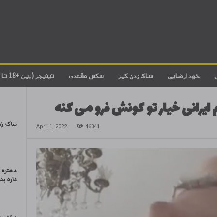
خود ارضایی
ساک زدن کیر
سکس مقعدی
تینیجر (بین +18 تا 20)
ایرانی خیار تو کونش فرو می کنه
ساک زد
April 1, 2022
46341
دختره 
داره بد