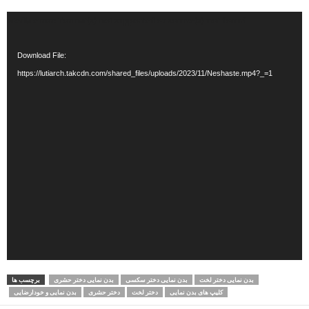
Video
Media error: Format(s) not supported or source(s) not found
Player
Download File:
https://lutiarch.takcdn.com/shared_files/uploads/2023/11/Neshaste.mp4?_=1
بدن نمایی دختر لخت
بدن نمایی دختر سکسی
بدن نمایی دختر حشری
برچسب ها
کلیپ های بدن نمایی
دختر لخت
دختر حشری
بدن نمایی و خودارضایی