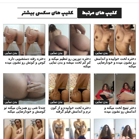
کلیپ های مرتبط
کلیپ های سکسی بیشتر
بدن نمایی
بدن نمایی
بدن نمایی
دختره لخت خوابیده و اندامش
دختره دوربین رو تنظیم میکنه و
دختره رفته دستشویی داره
رو نشون میده و خودارضایی
کم کم لخت میشه و بدن نمایی
کوص و کونش رو نشون میده
میکنه
میکنه
بدن نمایی
بدن نمایی
بدن نمایی
دختر تینیج لخت میکنه و
دختره لخت خوابیده و از کون
چندتا شی رو همزمان میکنه تو
اندامش رو نشون میده
نرم و اندامش فیلم گرفته
کوصش و خودارضایی میکنه