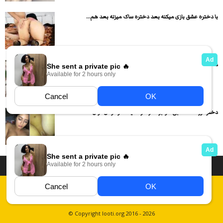
با دختره عشق بازی میکنه بعد دختره ساک میزنه بعد هم...
دختره خیار رو ساک میزنه حرفای سکسی میزنه و خودارضایی میکنه
دختره رو نصف شبی خوابوده و داره میکنه تو کوص نازش
داستان سکسی ایرانی
انجمن های سکسی
دسته بندی فیلم های سکسی
Report Abuse
قوانین
فیلم های سکسی زهرا
عکس سکسی ایرانی
© Copyright looti.org 2016 - 2026