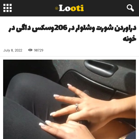
دراوردن شورت وشلوار در 206وسکس داگی در
خونه
July 8, 2022
98729