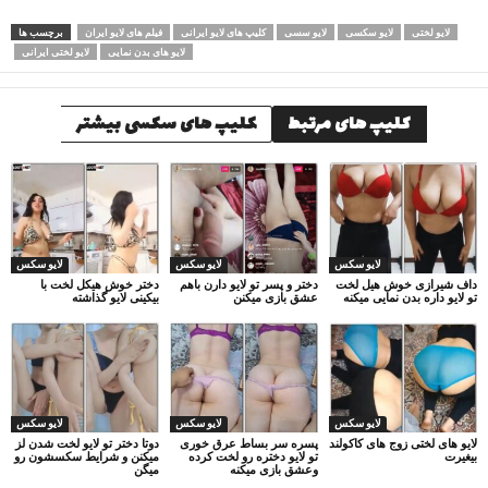
لایو لختی
لایو سکسی
لایو سسی
کلیپ های لایو ایرانی
فیلم های لایو ایران
برچسب ها
لایو های بدن نمایی
لایو لختی ایرانی
کلیپ های مرتبط
کلیپ های سکسی بیشتر
لایو سکس
لایو سکس
لایو سکس
داف شیرازی خوش هیل لخت
دختر و پسر تو لایو دارن باهم
دختر خوش هیکل لخت با
تو لایو داره بدن نمایی میکنه
عشق بازی میکنن
بیکینی لایو گذاشته
لایو سکس
لایو سکس
لایو سکس
لایو های لختی زوج های کاکولند
پسره سر بساط عرق خوری
دوتا دختر تو لایو لخت شدن لز
بیغیرت
تو لایو دختره رو لخت کرده
میکنن و شرایط سکسشون رو
وعشق بازی میکنه
میگن