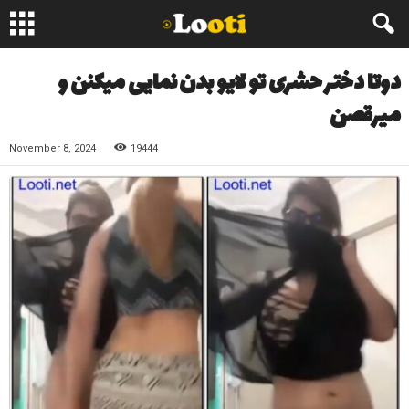
دوتا دختر حشری تو لایو بدن نمایی میکنن و
میرقصن
November 8, 2024
19444