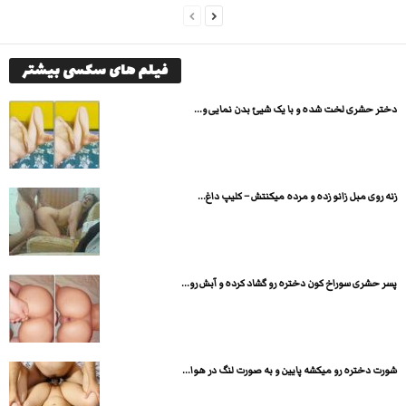
فیلم های سکسی بیشتر
دختر حشری لخت شده و با یک شیئ بدن نمایی و...
زنه روی مبل زانو زده و مرده میكنتش – کلیپ داغ...
پسر حشری سوراخ کون دختره رو گشاد کرده و آبش رو...
شورت دختره رو میکشه پایین و به صورت لنگ در هوا...