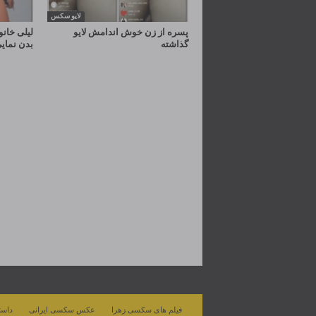
لایو سکس
پسره از زن خوش اندامش لایو
لیلی خانو
گذاشته
بدن نمایی
فیلم های سکسی زهرا
عکس سکسی ایرانی
داست