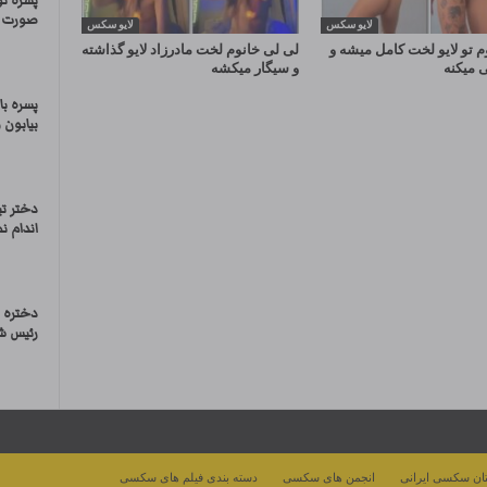
پسره تو
صورت د
لایو سکس
لایو سکس
م تو لایو لخت کامل میشه و
لی لی خانوم لخت مادرزاد لایو گذاشته
 میکنه
و سیگار میکشه
پسره با
بیابون و
دختر تی
اندام ن
دختره 
رئیس ش
ان سکسی ایرانی
انجمن های سکسی
دسته بندی فیلم های سکسی