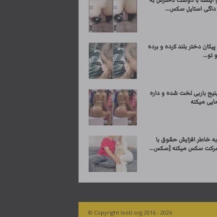
 اینستا با دوست دخترش به
اگی استایل سکس...
 پیکان دختر بلند کرده و برده
 تو...
نیج باربی لخت شده و داره
مایی میکنه
به خاطر افزایش حقوق با
رکت سکس میکنه [سکس...
© Copyright looti.org 2016 - 2026