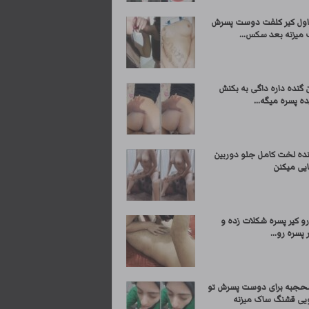
اول کیر کلفت دوست پسرش
 میزنه بعد سکس...
 گنده داره داگی به بکنش
ه پسره میگه...
نده لخت کامل جلو دوربین
ایی میکنن
و کیر پسره شکلات زده و
 پسره رو...
حجبه برای دوست پسرش تو
ی قشنگ ساک میزنه