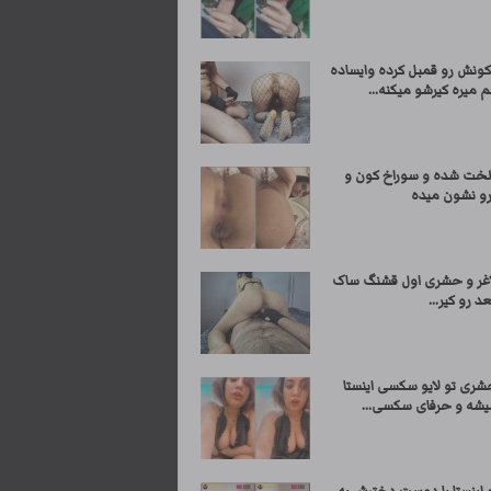
کونش رو قمبل کرده وایساده
 میره کیرشو میکنه...
لخت شده و سوراخ کون و
 نشون میده
اغر و حشری اول قشنگ ساک
د رو کیر...
شری تو لایو سکسی اینستا
شه و حرفای سکسی...