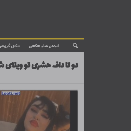
انجمن های سکسی
سکس گروهی
دو تا داف حشری تو ویلای