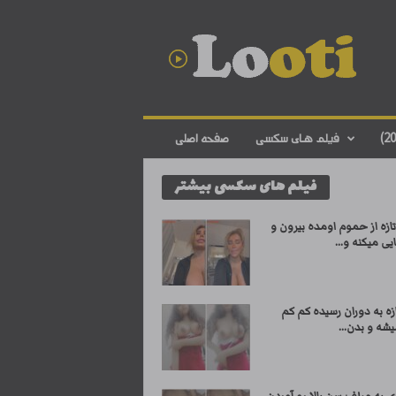
د
ا
ن
ل
و
د
ف
فیلم های سکسی
صفحه اصلی
ی
ل
فیلم های سکسی بیشتر
م
س
ک
ازه از حموم اومده بیرون و
س
یی میکنه و...
ی
ا
ی
زه به دوران رسیده کم کم
ر
شه و بدن...
ا
ن
ی