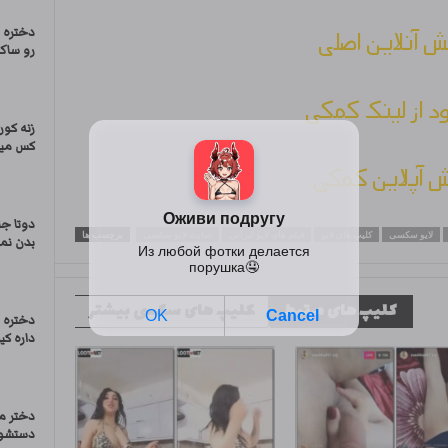
دختره 
 آنلاین اصلی
رو ساک
ود از لینک کمکی
زنه کون
کس مید
 آپلاین کمکی
دوتا ج
لایو سکسی
کلیپ های لایو
فیلم های لایو ایرانی
سایت لایو سکسی
برچسب ها
بدن نم
کلیپ های مرتبط
کلیپ های سکسی بیشتر
دختره ر
داره کیر
دختر م
دستشوی