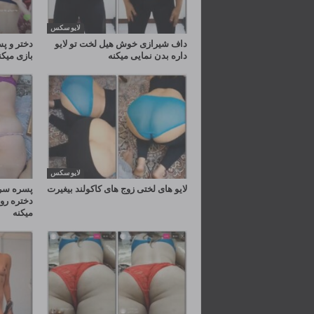
لایو سکس
داف شیرازی خوش هیل لخت تو لایو
دختر و پس
داره بدن نمایی میکنه
بازی میک
لایو سکس
لایو های لختی زوج های کاکولند بیغیرت
پسره سر 
دختره رو
میکنه