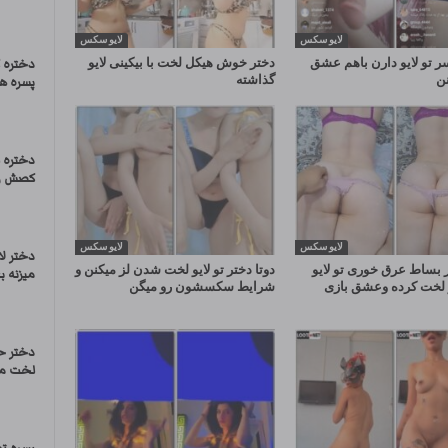
لایو سکس
لایو سکس
ر تو لایو دارن باهم عشق
دختر خوش هیکل لخت با بیکینی لایو
دختره 
نن
گذاشته
پسره هم
دختره 
کصش رو
لایو سکس
لایو سکس
دختر ل
بساط عرق خوری تو لایو
دوتا دختر تو لایو لخت شدن لز میکنن و
میزنه بع
 لخت کرده وعشق بازی
شرایط سکسشون رو میگن
دختر ح
لخت می