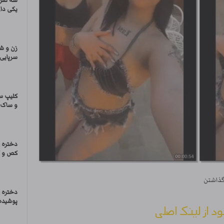
سه نفری
یکی دار
زن و ش
سرپایی ک
کلیپ س
و ساک م
دختره 
کص و ک
گذاشتن
دختره 
پوشیده 
ود از لینک اصلی