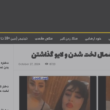
خود ارضایی
ساک زدن کیر
سکس مقعدی
تینیجر (بین +18 تا 20)
 شمال لخت شدن و لایو گذاشتن
دختره ت
October 27, 2024
8723
بدن نما
دختر تا
لخت می