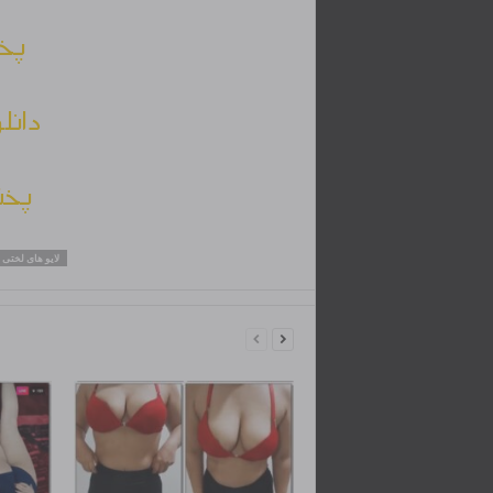
پخش
دانل
پخش
لایو های لختی