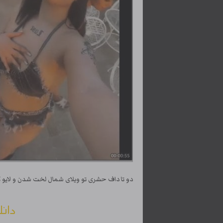
دو تا داف حشری تو ویلای شمال لخت شدن و لایو 
دانل