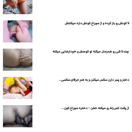
لا کونش رو باز کرده و از سوراخ کونش داره میکنتش
چندتا شی رو همزمان میکنه تو کوصش و خودارضایی میکنه
دختر و پسر دارن سکس میکنن و به هم حرفای سکسی...
از پشت کس زنه رو میکنه خفن – دختره سوراخ کون...