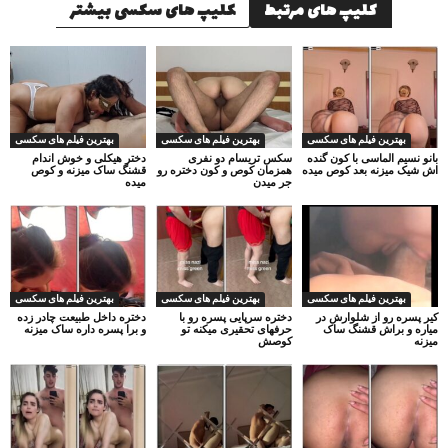
کلیپ های مرتبط
کلیپ های سکسی بیشتر
بهترین فیلم های سکسی
بهترین فیلم های سکسی
بهترین فیلم های سکسی
بانو نسیم الماسی با کون گنده
سکس تریسام دو نفری
دختر هیکلی و خوش اندام
اش شیک میزنه بعد کوص میده
همزمان کوص و کون دختره رو
قشنگ ساک میزنه و کوص
جر میدن
میده
بهترین فیلم های سکسی
بهترین فیلم های سکسی
بهترین فیلم های سکسی
کیر پسره رو از شلوارش در
دختره سرپایی پسره رو با
دختره داخل طبیعت چادر زده
میاره و براش قشنگ ساک
حرفهای تحقیری میکنه تو
و برا پسره داره ساک میزنه
میزنه
کوصش