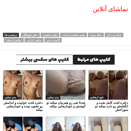
تماشای آنلاین
ساک زدن کیر
ساك میزنه
رقص سکسی ایرانی
رقص سکسی
دختر خوشگل
برچسب ها
گاییدن دختر
سکس ایرانی
سکس از عقب
کلیپ های مرتبط
کلیپ های سکسی بیشتر
خود ارضایی
بدن نمایی
بدن نمایی
دختره لخت کامل شده و
چندتا شی رو همزمان میکنه تو
دختره لخت خوابیده و اندامش
انگشتش رو داره میکنه تو
کوصش و خودارضایی میکنه
رو نشون میده و خودارضایی
سوراخش
میکنه