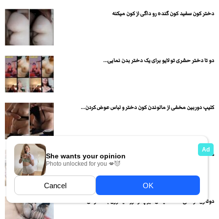
دختر کون سفید کون گنده رو داگی از کون میکنه
دو تا دختر حشری تو لایو برای یک دختر بدن نمایی...
کلیپ دوربین مخفی از مالوندن کون دختر و لباس عوض کردن...
دختره قشنگ رو مبل ساک میزنه بعد داگی باهم سکس میکنن
دوتا زن گوشتی حمله میکنن کیر پسره رو میخورن بعد کوص...