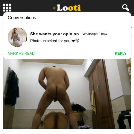
زنه قمبل کرده و شوهرش میاد کیرشو میکنه تو
کوسش
March 28, 2022
44615