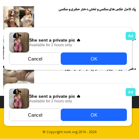
پک کامل عکس های سکسی و لختی دختر حشری و سکسی
میلف حشری لخت میشه و بدن نمایی و خودارضایی میکنه
دختره لاغر و حشری رفته حموم و داره خود ارضایی و...
داستان سکسی ایرانی
انجمن های سکسی
دسته بندی فیلم های سکسی
Report Abuse
قوانین
فیلم های سکسی زهرا
عکس سکسی ایرانی
© Copyright looti.org 2016 - 2026