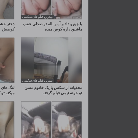
بهترین فیلم های سکسی
با جیغ و داد و آه و ناله تو صدلی عقب
دختر حشر
ماشین داره کوص میده
کوصش
بهترین فیلم های سکسی
مخفیانه از سکس با یک خانوم مسن
لنگ های د
تو خونه تیمی فیلم گرفته
میکنه ت