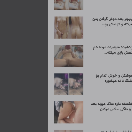
ینیجر بعد دوش گرفتن بدن
یکنه و کوصش رو...
ز کشیده خوابیده مرده هم
کصش بازی میکنه...
وشگل و خوش اندام برا
شنگ تا ته میخوره
نشسته داره ساک میزنه بعد
 و داگی سکس میکنن