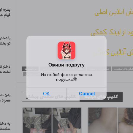
 انلاین اصلی
پسره او
فیلم می
ود از لینک کمکی
با دخت
تو بغل
 آنلاین کمکی
دختر تا
فیلم های سکسی
سکس زن و شوهر
سکس با زن چادری
سکس ایرانی
برچسب ها
لخت می
کلیپ های سکسی ایرانی
بدن نم
کلیپ های مرتبط
کلیپ های سکسی بیشتر
همراه ب
یه دختر
سکسش ر