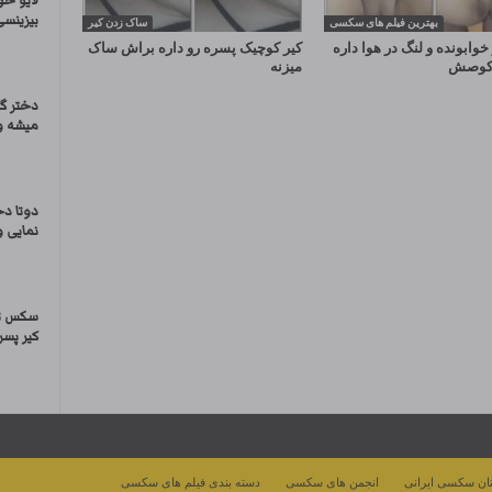
لایو خو
بیزینسی
بهترین فیلم های سکسی
ساک زدن کیر
خوابونده و لنگ در هوا داره
کیر کوچیک پسره رو داره براش ساک
و کوصش
میزنه
دختر گ
میشه و
دوتا د
نمایی و
سکس تر
کیر پسر
ان سکسی ایرانی
انجمن های سکسی
دسته بندی فیلم های سکسی