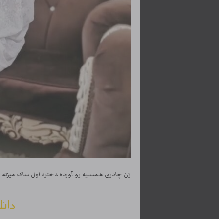
زن چادری همسایه رو آورده دختره اول ساک میزنه
دانل