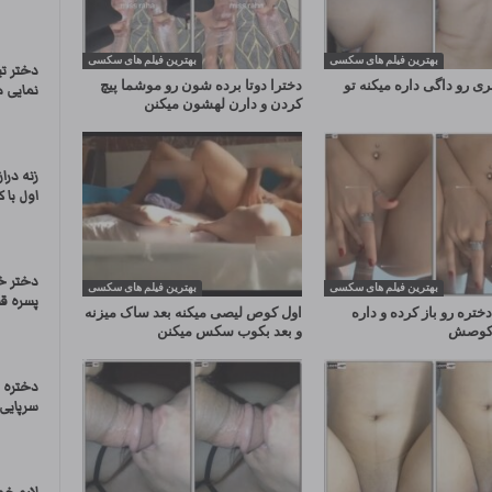
بهترین فیلم های سکسی
بهترین فیلم های سکسی
دختر ت
ی رو داگی داره میکنه تو
دخترا دوتا برده شون رو موشما پیچ
نمایی م
کردن و دارن لهشون میکنن
زنه درا
اول با 
دختر خ
بهترین فیلم های سکسی
بهترین فیلم های سکسی
پسره ق
ختره رو باز کرده و داره
اول کوص لیصی میکنه بعد ساک میزنه
و کوصش
و بعد بکوب سکس میکنن
دختره 
سرپایی