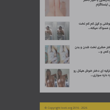
دارضایی با خیار دختر
 اینستاگرام
وشتی و کپل کم کم لخت
 مسواک میکنه...
ختر حشری لخت شدن و بدن
 کص و...
کیه ای دختر خوش هیکل رو
ه داره سواری...
© Copyright looti.org 2016 - 2026