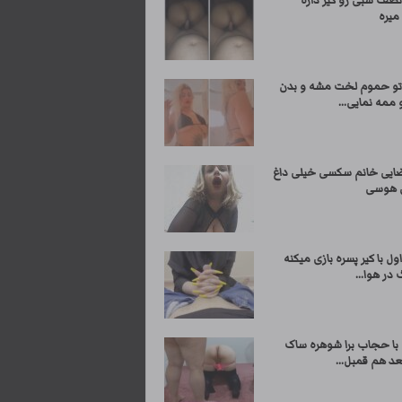
نصف شبی رو کیر داره
میره
تو حموم لخت مشه و بدن
 ممه نمایی...
ایی خانم سکسی خیلی داغ
ی هوسی
ول با کیر پسره بازی میکنه
 در هوا...
 با حجاب برا شوهره ساک
عد هم قمبل...