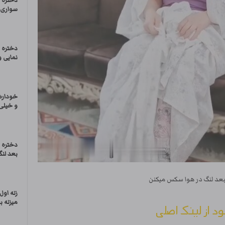
دختره 
سواری 
دختره 
نمایی و
خودارض
و خیل
دختره ا
بعد لنگ
 بعد لنگ در هوا سکس میکنن
زنه اول
میزنه ب
ود از لینک اصلی