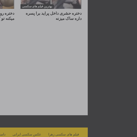
بهترین فیلم های سکسی
دختره حشری داخل پراید برا پسره
دختره رو 
داره ساک میزنه
میکنه ت
فیلم های سکسی زهرا
عکس سکسی ایرانی
داست