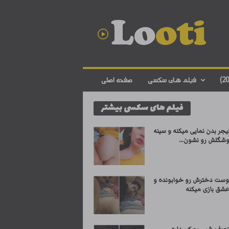
د
ا
ن
ل
و
د
ف
فیلم های سکسی
صفحه اصلی
ی
ل
فیلم های سکسی بیشتر
م
س
ک
یجر بدن نمایی میکنه و سینه
س
شگلش رو نشون...
ی
ا
ی
وست دخترش رو خوابونده و
ر
عشق بازی میکنه
ا
ن
ی