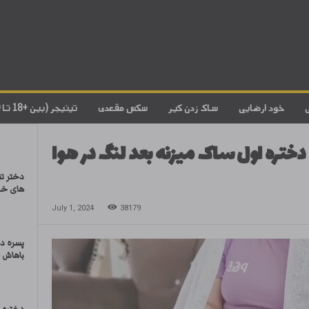
خود ارضایی
ساک زدن کیر
سکس مقعدی
تینیجر (بین +18 تا 20)
دختره اول ساک میزنه بعد لنگ در هوا
دختر تن
های خو
July 1, 2024
38179
پسره د
باهاش 