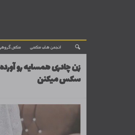
انجمن های سکسی
سکس گروهی
زن چادری همسایه رو آورده 
سکس میکنن