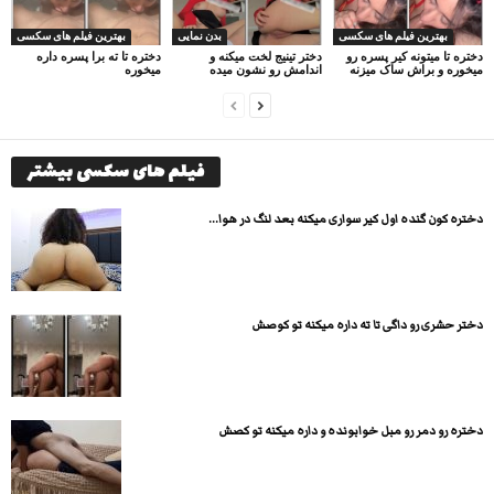
بهترین فیلم های سکسی
بدن نمایی
بهترین فیلم های سکسی
دختره تا میتونه کیر پسره رو
دختر تینیج لخت میکنه و
دختره تا ته برا پسره داره
میخوره و براش ساک میزنه
اندامش رو نشون میده
میخوره
فیلم های سکسی بیشتر
دختره کون گنده اول کیر سواری میکنه بعد لنگ در هوا...
دختر حشری رو داگی تا ته داره میکنه تو کوصش
دختره رو دمر رو مبل خوابونده و داره میکنه تو کصش