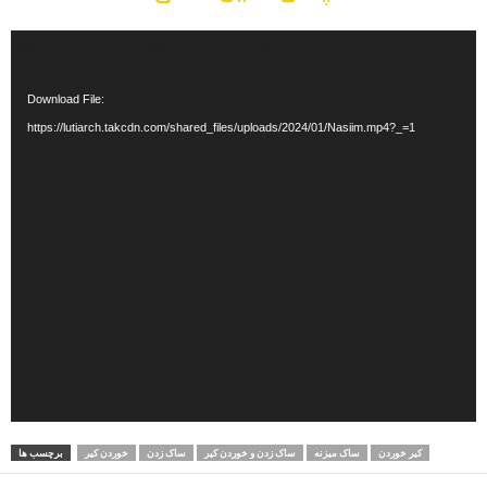
Video
Media error: Format(s) not supported or source(s) not found
Player
Download File:
https://lutiarch.takcdn.com/shared_files/uploads/2024/01/Nasiim.mp4?_=1
کیر خوردن
ساک میزنه
ساک زدن و خوردن کیر
ساک زدن
خوردن کیر
برچسب ها