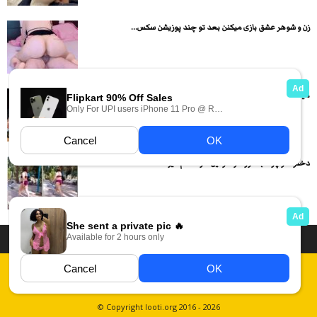
زن و شوهر عشق بازی میکنن بعد تو چند پوزیشن سکس...
میلف گوشتی رو تو صندلی عقب خوابونده وداره میکنه تو کوصش
دختره تو پارک با شورت و سوتین داره قدم میزنه
داستان سکسی ایرانی
انجمن های سکسی
دسته بندی فیلم های سکسی
Report Abuse
قوانین
فیلم های سکسی زهرا
عکس سکسی ایرانی
© Copyright looti.org 2016 - 2026