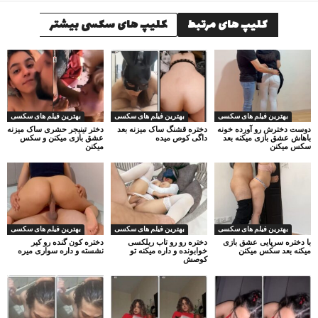
کلیپ های مرتبط
کلیپ های سکسی بیشتر
بهترین فیلم های سکسی
بهترین فیلم های سکسی
بهترین فیلم های سکسی
دوست دخترش رو آورده خونه
دختره قشنگ ساک میزنه بعد
دختر تینیجر حشری ساک میزنه
باهاش عشق بازی میکنه بعد
داگی کوص میده
عشق بازی میکنن و سکس
سکس میکنن
میکنن
بهترین فیلم های سکسی
بهترین فیلم های سکسی
بهترین فیلم های سکسی
با دختره سرپایی عشق بازی
دختره رو رو تاب ریلکسی
دختره کون گنده رو کیر
میکنه بعد سکس میکنن
خوابونده و داره میکنه تو
نشسته و داره سواری میره
کوصش