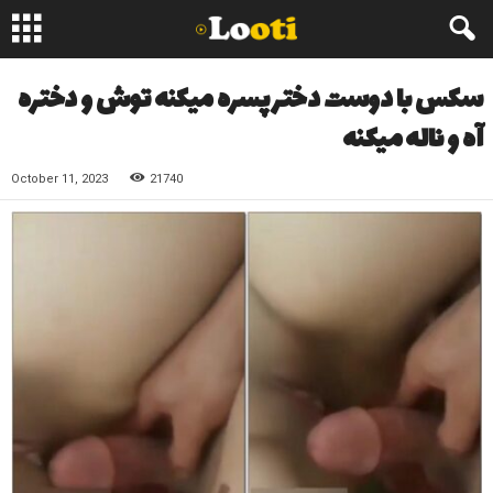
سکس با دوست دختر پسره میکنه توش و دختره
آه و ناله میکنه
October 11, 2023
21740