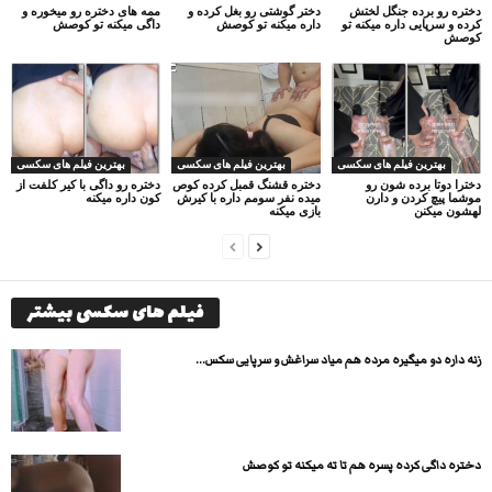
دختره رو برده جنگل لختش
دختر گوشتی رو بغل کرده و
ممه های دختره رو میخوره و
کرده و سرپایی داره میکنه تو
داره میکنه تو کوصش
داگی میکنه تو کوصش
کوصش
بهترین فیلم های سکسی
بهترین فیلم های سکسی
بهترین فیلم های سکسی
دخترا دوتا برده شون رو
دختره قشنگ قمبل کرده کوص
دختره رو داگی با کیر کلفت از
موشما پیچ کردن و دارن
میده نفر سومم داره با کیرش
کون داره میکنه
لهشون میکنن
بازی میکنه
فیلم های سکسی بیشتر
زنه داره دو میگیره مرده هم میاد سراغش و سرپایی سکس...
دختره داگی کرده پسره هم تا ته میکنه تو کوصش