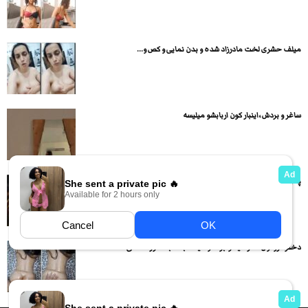
میلف حشری لخت مادرزاد شده و بدن نمایی و کص و...
ساغر و بردش ،اینبار کون اربابشو میلیسه
پسره مخفی از خشک کردن مادر سینه گنده اش بعد حمام...
دختره رو اول دمر میخوابونه و میکنه بعد به صورت داگی...