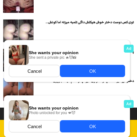
توی کص دوست دختر خوش هیکلش داگی تلمبه میزنه اما کونش...
پسره دوست دخترش رو نصف شبی تو خونه خالی از کون...
دختره رو کیر کلفت پسره سواری میره پسره هم میگه جووون
داستان سکسی ایرانی
انجمن های سکسی
دسته بندی فیلم های سکسی
Report Abuse
قوانین
فیلم های سکسی زهرا
عکس سکسی ایرانی