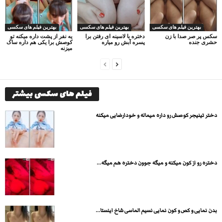
بهترین فیلم های سکسی
بهترین فیلم های سکسی
بهترین فیلم های سکسی
سکس پر صر صدا با زن
دختره با لاسینه ای رفتن برا
یه نفر از پشت داره میکنه تو
حشری جنده
پسره آبش رو میاره
کوصش برا یکی هم داره ساک
میزنه
فیلم های سکسی بیشتر
دختر تینیجر کوصش رو داره میماله و خودارضایی میکنه
دختره رو از کون میکنه و میگه جوون دختره هم میگه...
بدن نمایی و کص و کون نمایی نسیم الماسی شاخ اینستا...