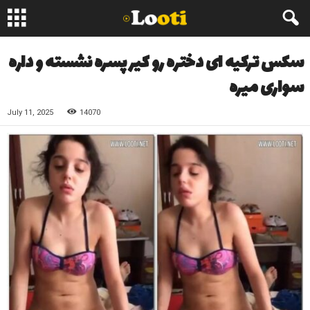
سکس ترکیه ای دختره رو کیر پسره نشسته و داره
سواری میره
July 11, 2025
14070