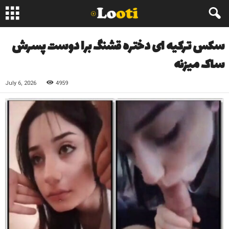
سکس ترکیه ای دختره قشنگ برا دوست پسرش
ساک میزنه
July 6, 2026
4959