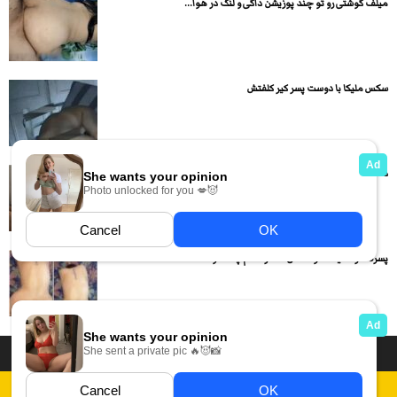
میلف گوشتی رو تو چند پوزیشن داگی و لنگ در هوا...
سکس ملیکا با دوست پسر کیر کلفتش
دختر کون گنده نشسته رو کیر داره سواری میره
پسره داره میکنه تو کصش دختره هم چه آه و ناله...
داستان سکسی ایرانی
انجمن های سکسی
دسته بندی فیلم های سکسی