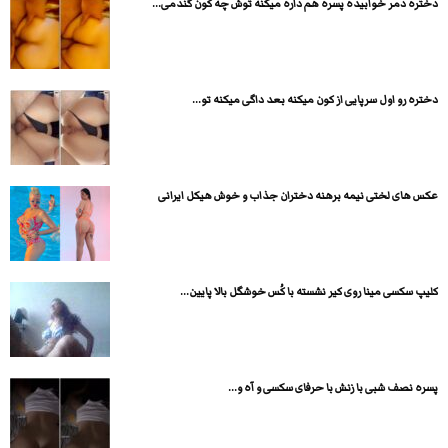
دختره دمر خوابیده پسره هم داره میکنه توش چه کون گندمی...
دختره رو اول سرپایی از کون میکنه بعد داگی میکنه تو...
عکس های لختی نیمه برهنه دختران جذاب و خوش هیکل ایرانی
کلیپ سکسی مینا روی کیر نشسته با کُس خوشگل بالا پایین...
پسره نصف شبی با زنش با حرفای سکسی و آه و...