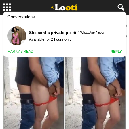
سکس ترکیه ای یه جنده رو آوردن تو خرابه و
سرپایی دارن میکنن تو کوصش
July 4, 2025
17184