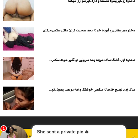
دختره رو کیر پسره نشسته و داره کیر سواری میکنه
دختر دبیرستانی رو آورده خونه بعد صحبت کردن داگی سکس میکنن
دختره اول قشنگ ساک میزنه بعد سرپایی تو آشپز خونه سکس...
ساک زدن تینیج 19 ساله سکسی خوشکل واسه دوست پسرش تو...
داستان سکسی ایرانی
انجمن های سکسی
دسته بندی فیلم های سکسی