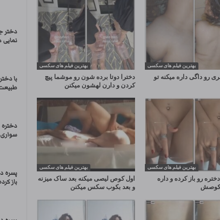
دختر ج
نمایی 
بهترین فیلم های سکسی
بهترین فیلم های سکسی
ی رو داگی داره میکنه تو
دخترا دوتا برده شون رو موشما پیچ
با دختر
کردن و دارن لهشون میکنن
طبیعت 
دختره ر
سواری م
بهترین فیلم های سکسی
بهترین فیلم های سکسی
پسره دخ
ختره رو باز کرده و داره
اول کوص لیصی میکنه بعد ساک میزنه
باز کرد
و کوصش
و بعد بکوب سکس میکنن