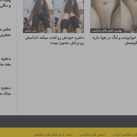
پسره د
و داگی 
عکس ها
بهترین فیلم های سکسی
بدن نمایی
حشری 
خوابونده و لنگ در هوا داره
دختره خودش رو لخت میکنه اندامش
و کوصش
رو براش نشون میده
دختره 
بعد سا
دختره ت
ساک میز
ان سکسی ایرانی
انجمن های سکسی
دسته بندی فیلم های سکسی