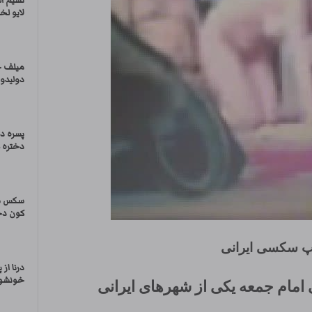
نسیم ال
لایو لخ
میلف ح
دولیدو
پسره د
دختره ه
سکس سه
کون دخت
پ سکسی ایرانی
درنا از 
خونشون 
امام جمعه یکی از شهرهای ایرانی