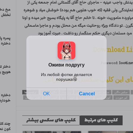
 دیدنش واجب عینیه – ماجرای حاج آقای گلستانی امام جمعه یکی از
مخ دخت
تر نمایندگی ولی فقیه (که خوب هلویی هم بوده) خوشش میاد و شوهره
لختش می
رده ماموریت خونه . تا خانم حاج آقا به پایگاه بسیج خبر میده و اونا
یرن . تو دادگاه ویژه روحانیت میگه من محلل بودم و ماجرا ماسمالی
 و مرد مسلمان دیگری حکم سنگسار رو داشت . عبرت آموز بود
پسره پا
دختره ه
Download L
Password:
looti.ne
دختر تن
هویج بد
سکس داگی
سکس خفن
سکس ایرانی
زن لخت
داگی استایل
برچسب ها
دختره 
کیر خوردن
کون سکسی
کوس میده
کوس کردن
کوس دادن
کلیپ سکسی
خودارضا
کلیپ های مرتبط
کلیپ های سکسی بیشتر
چند کل
کون نما