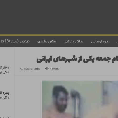
خود ارضایی
ساک زدن کیر
سکس مقعدی
تینیجر (بین +18 تا 20)
 جمعه یکی از شهرهای ایرانی
دختر ک
August 9, 2016
439600
داگی ار
پسره ق
داگی س