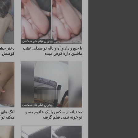
بهترین فیلم های سکسی
با جیغ و داد و آه و ناله تو صدلی عقب
دختر حشر
ماشین داره کوص میده
کوصش
بهترین فیلم های سکسی
مخفیانه از سکس با یک خانوم مسن
لنگ های د
تو خونه تیمی فیلم گرفته
میکنه ت