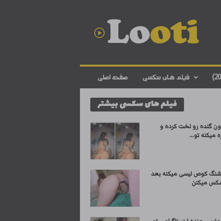
د
ا
ن
ل
و
د
ف
فیلم های سکسی
صفحه اصلی
ی
ل
فیلم های سکسی بیشتر
م
س
ک
ون گنده رو لخت کرده و
س
ه میکنه تو...
ی
ا
ی
شنگ کوص لیسی میکنه بعد
ر
کس میکنن
ا
ن
ی