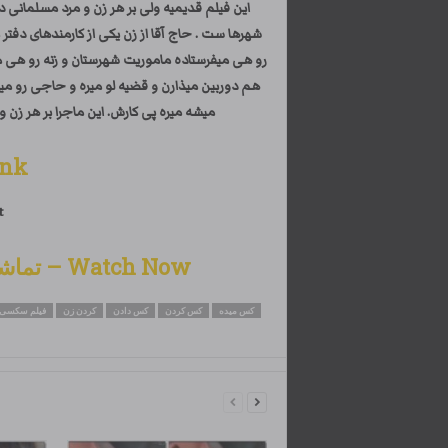
این فیلم قدیمیه ولی بر هر زن و مرد مسلمانی
شهرها ست . حاج آقا از زن یکی از کارمندهای دف
رو هی میفرستاده ماموریت شهرستان و زنه رو هی میاو
هم دوربین میذارن و قضیه لو میره و حاجی رو میگ
میشه میره پی کارش. این ماجرا بر هر زن
ink
t
Watch Now – تماشای این کلیپ سکسی آخوند ایرانی
کس میده
کس کردن
کس دادن
کردن زن
فیلم سکسی