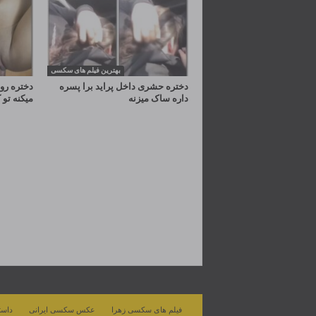
بهترین فیلم های سکسی
دختره حشری داخل پراید برا پسره
دختره رو 
داره ساک میزنه
میکنه ت
فیلم های سکسی زهرا
عکس سکسی ایرانی
داست