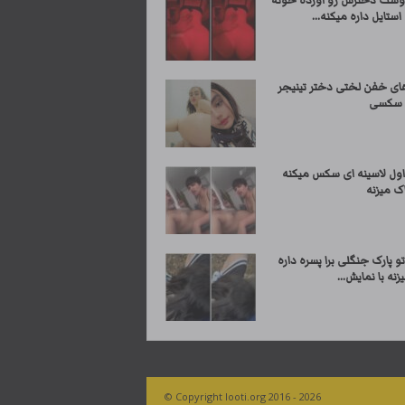
وست دخترش رو آورده خونه
استایل داره میکنه...
ی خفن لختی دختر تینیجر
سکسی
اول لاسینه ای سکس میکنه
ک میزنه
و پارک جنگلی برا پسره داره
نه با نمایش...
© Copyright looti.org 2016 - 2026