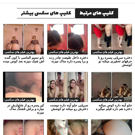
کلیپ های مرتبط
کلیپ های سکسی بیشتر
بهترین فیلم های سکسی
بهترین فیلم های سکسی
بهترین فیلم های سکسی
دختره سرپایی پسره رو با
دختره داخل طبیعت چادر زده
بانو نسیم الماسی با کون گنده
حرفهای تحقیری میکنه تو
و برا پسره داره ساک میزنه
اش شیک میزنه بعد کوص میده
کوصش
بهترین فیلم های سکسی
بهترین فیلم های سکسی
بهترین فیلم های سکسی
جلو آینه داره کوص میکنه
سرپایی جلو آینه داره دوست
کیر پسره رو از شلوارش در
دختره هم داره فیلم میگیره
دخترش رو میکنه تو کوصش
میاره و براش قشنگ ساک
میزنه