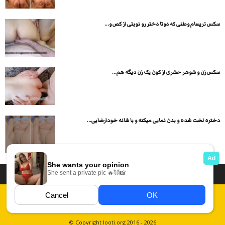
سکس تریسام وطنی که دوتا دختر رو نوبتی از کص و...
سکس زن و شوهر حشری از کون یک زن دیگه هم...
دختره لخت شده و بدن نمایی میکنه و با شانه خودارضایی...
داستان سکسی ایرانی
انجمن های سکسی
دسته بندی فیلم های سکسی
Report Abuse
قوانین
فیلم های سکسی زهرا
عکس سکسی ایرانی
© Copyright looti.org 2016 - 2026