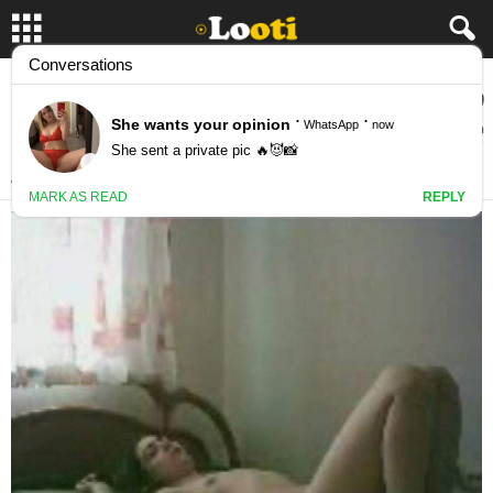
سکس با دوست دختر باکره حسابی حال میكنه –
كیرشو روی کلیتوریس دختره میماله
April 8, 2016
109862