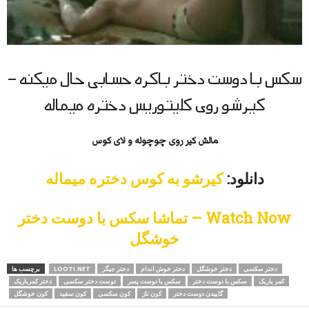
سکس با دوست دختر باکره حسابی حال میكنه –
كیرشو روی کلیتوریس دختره میماله
مالش کیر روی چوچوله و لای کوس
دانلود:
كیرشو به كوس دختره میماله
Watch Now – تماشا سکس با دوست دختر
خوشگل
دختر سکسی
دختر خوشگل
دختر خوش اندام
دختر جیگر
LOOTI.NET
برچسب ها
کمر باریک
سکس با دوست دختر
سکس با دوست پسر
دوست دختر سکسی
دختر کمرباریک
گاییدن دوست دختر
کون ناز
کون سکسی
کون سفید
کون خوشگل