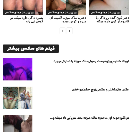
بهترین فیلم های سکسی
بهترین فیلم های سکسی
بهترین فیلم های سکسی
دختر کون گنده رو داگی با
دختره ساک میزنه لاسینه ای
پسره داگی داره میکنه تو
کاندوم از کون داره میکنه
میره و کوص میده
کوص تپل زنه
فیلم های سکسی بیشتر
نیوشا خانوم برای دوست پسرش ساک میزنه با نمایش چهره
عکس های لختی و سکسی زوج حشری و خفن
تو آشپزخونه اول دختره ساک میزنه بعد سرپایی دلا میشه و...