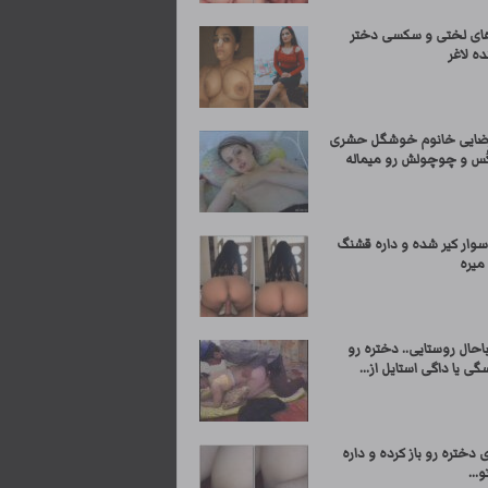
ی لختی و سکسی دختر
ه لاغر
ضایی خانوم خوشگل حشری
کُس و چوچولش رو میماله
سوار کیر شده و داره قشنگ
میره
حال روستایی.. دختره رو
ی یا داگی استایل از...
 دختره رو باز کرده و داره
...