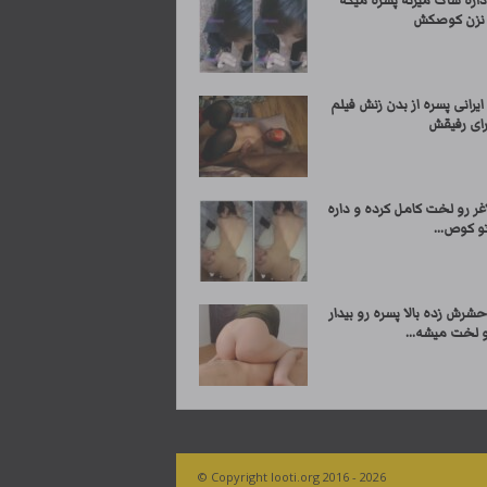
اره ساک میزنه پسره میگه
نزن کوصکش
ایرانی پسره از بدن زنش فیلم
رای رفیقش
غر رو لخت کامل کرده و داره
و کوص...
شرش زده بالا پسره رو بیدار
و لخت میشه...
© Copyright looti.org 2016 - 2026