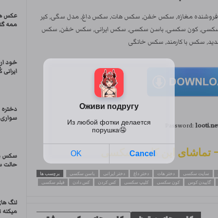
عکس ها
, فروشنده مغازه, سکس خفن, سکس هات, سکس داغ, مدل سگی, کیر
ممه گند
ر سکسی, کون سکسی, باسن سکسی, سکس ایرانی, سکس خفن, سکس
ید, سکس با کارمند, سکس خانگی
خود ار
ایرانی 
دختره 
سواری 
Password:
looti.ne
سکس با
حالت سگ
سایت سکسی
دختر هات
دختر داغ
دختر ایرانی
باسن سکسی
برچسب ها
گاییدن کوس
کون سکسی
کلیپ سکسی
کس کردن
کس دادن
فیلم سکسی
لنگ های
میکنه تو