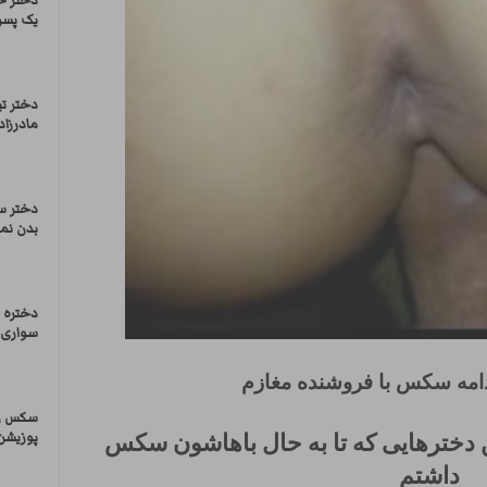
دختر خ
یک پسر
دختر ت
مادرزاد
دختر 
بدن نما
دختره ر
سواری م
امه سکس با فروشنده مغازم
سکس زن
 دخترهایی که تا به حال باهاشون سکس
پوزیشن 
داشتم