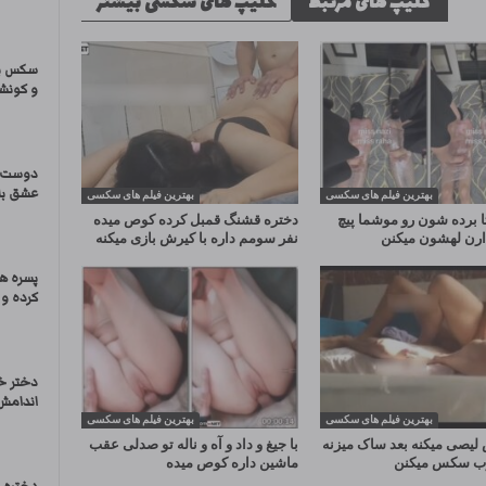
کلیپ های مرتبط
کلیپ های سکسی بیشتر
سکس با
و کونش
دوست د
عشق باز
بهترین فیلم های سکسی
بهترین فیلم های سکسی
ا برده شون رو موشما پیچ
دختره قشنگ قمبل کرده کوص میده
ارن لهشون میکنن
نفر سومم داره با کیرش بازی میکنه
پسره ه
کرده و 
دختر خ
اندامش 
بهترین فیلم های سکسی
بهترین فیلم های سکسی
لیصی میکنه بعد ساک میزنه
با جیغ و داد و آه و ناله تو صدلی عقب
وب سکس میکنن
ماشین داره کوص میده