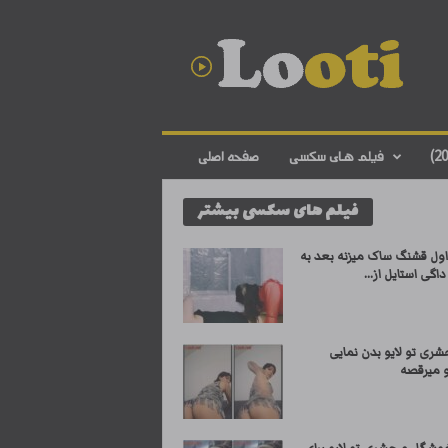
د
ا
ن
ل
و
د
ف
فیلم های سکسی
صفحه اصلی
ی
ل
فیلم های سکسی بیشتر
م
س
ک
اول قشنگ ساک میزنه بعد به
س
گی استایل از...
ی
ا
ی
ری تو لایو بدن نمایی
ر
و میرقصه
ا
ن
ی