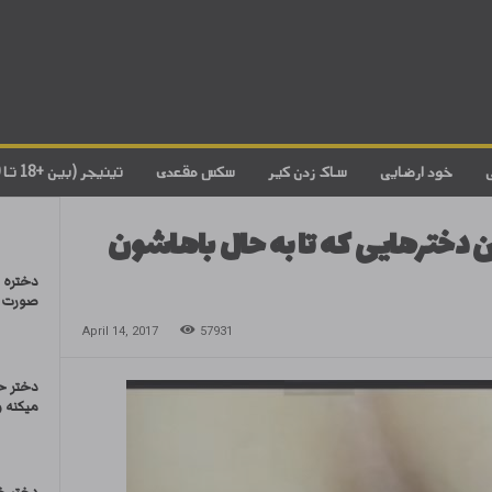
خود ارضایی
ساک زدن کیر
سکس مقعدی
تینیجر (بین +18 تا 20)
ن دخترهایی که تا به حال باهاشون
دختره 
صورت دا
April 14, 2017
57931
دختر حش
میکنه 