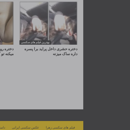
بهترین فیلم های سکسی
دختره حشری داخل پراید برا پسره
دختره رو 
داره ساک میزنه
میکنه ت
فیلم های سکسی زهرا
عکس سکسی ایرانی
داست