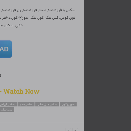
سکس با فروشنده, دختر فروشنده, زن فروشنده
توی کوس, کس تنگ, کون تنگ, سوراخ کون,دخت
عالی, سکس جد
t
Watch Now – تماشای این کلیپ سکسی
سوراخ کون
سکس مدل سگی
سکس خفن
سکس ایرانی
مدل سگی