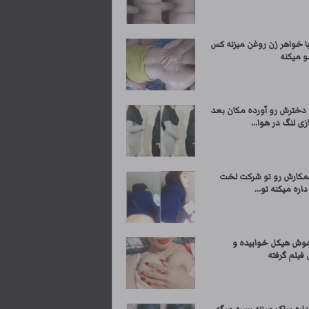
 خواهر زن روغن میزنه کس
و میکنه
خترش رو آورده مکان بعد
ی لنگ در هوا...
مکارش رو تو شرکت لخت
داره میکنه تو...
وش هیکل خوابیده و
فیلم گرفته