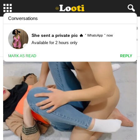
شلوار دوست دخترش رو میکشه پایین لنگا رو
میده هوا و میکنه تو کصش
March 10, 2024
19017