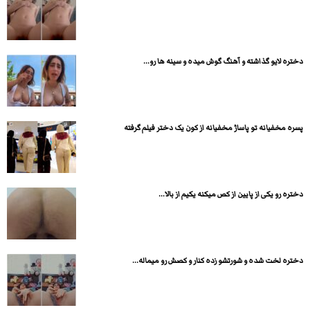
دختره لایو گذاشته و آهنگ گوش میده و سینه ها رو...
پسره مخفیانه تو پاساژ مخفیانه از کون یک دختر فیلم گرفته
دختره رو یکی از پایین از کص میکنه یکیم از بالا...
دختره لخت شده و شورتشو زده کنار و کصش رو میماله...