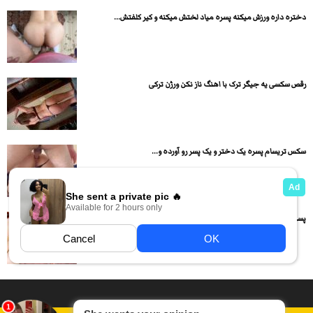
دختره داره ورزش میکنه پسره میاد لختش میکنه و کیر کلفتش...
رقص سکسی یه جیگر ترک با اهنگ ناز نکن ورژن ترکی
سکس تریسام پسره یک دختر و یک پسر رو آورده و...
پسره دختره رو بغل کرده و با حرفهای سکسی داره میکنه...